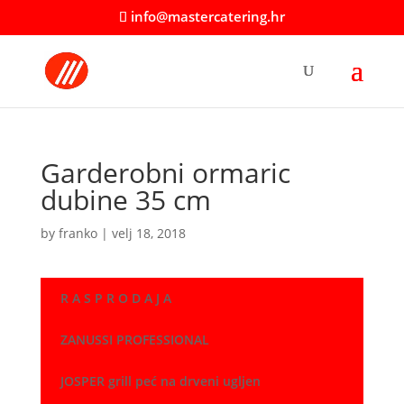
info@mastercatering.hr
Garderobni ormaric
dubine 35 cm
by
franko
|
velj 18, 2018
R A S P R O D A J A
ZANUSSI PROFESSIONAL
JOSPER grill peć na drveni ugljen