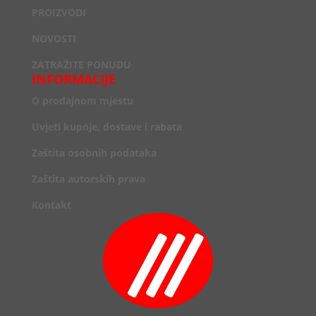
PROIZVODI
NOVOSTI
ZATRAŽITE PONUDU
INFORMACIJE
O prodajnom mjestu
Uvjeti kupnje, dostave i rabata
Zaštita osobnih podataka
Zaštita autorskih prava
Kontakt