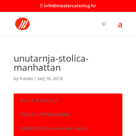
info@mastercatering.hr
unutarnja-stolica-
manhattan
by
franko
|
velj 16, 2018
R A S P R O D A J A
ZANUSSI PROFESSIONAL
JOSPER grill peć na drveni ugljen