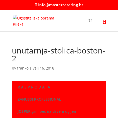
info@mastercatering.hr
unutarnja-stolica-boston-
2
by
franko
|
velj 16, 2018
R A S P R O D A J A
ZANUSSI PROFESSIONAL
JOSPER grill peć na drveni ugljen