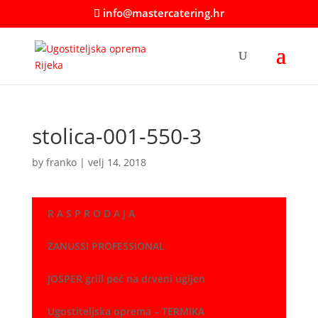
info@mastercatering.hr
stolica-001-550-3
by
franko
|
velj 14, 2018
R A S P R O D A J A
ZANUSSI PROFESSIONAL
JOSPER grill peć na drveni ugljen
Ugostiteljska oprema – TERMIKA