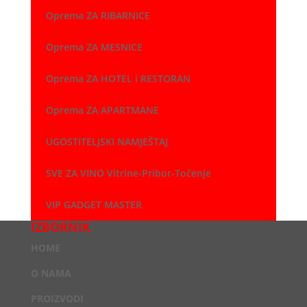
Oprema ZA RIBARNICE
Oprema ZA MESNICE
Oprema ZA HOTEL i RESTORAN
Oprema ZA APARTMANE
UGOSTITELJSKI NAMJEŠTAJ
SVE ZA VINO Vitrine-Pribor-Točenje
VIP GADGET MASTER
IZBORNIK
HOME
O NAMA
PROIZVODI