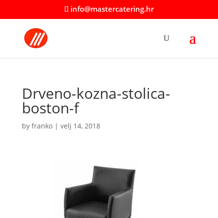
info@mastercatering.hr
Drveno-kozna-stolica-
boston-f
by
franko
|
velj 14, 2018