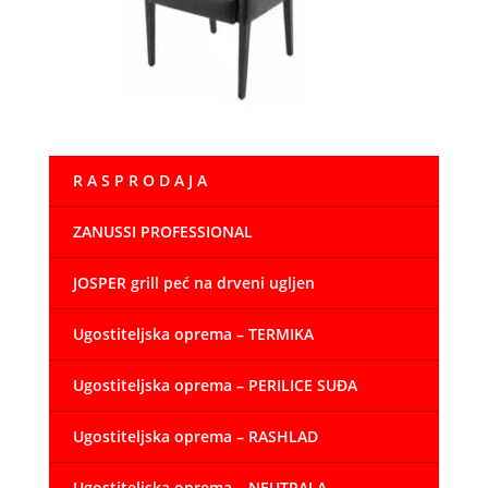
R A S P R O D A J A
ZANUSSI PROFESSIONAL
JOSPER grill peć na drveni ugljen
Ugostiteljska oprema – TERMIKA
Ugostiteljska oprema – PERILICE SUĐA
Ugostiteljska oprema – RASHLAD
Ugostiteljska oprema – NEUTRALA