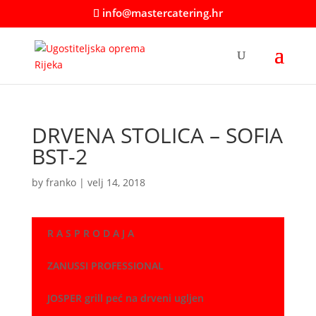
info@mastercatering.hr
DRVENA STOLICA – SOFIA
BST-2
by
franko
|
velj 14, 2018
R A S P R O D A J A
ZANUSSI PROFESSIONAL
JOSPER grill peć na drveni ugljen