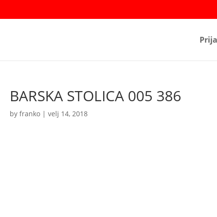
Prij
BARSKA STOLICA 005 386
by
franko
|
velj 14, 2018