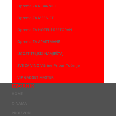
Oprema ZA RIBARNICE
Oprema ZA MESNICE
Oprema ZA HOTEL i RESTORAN
Oprema ZA APARTMANE
UGOSTITELJSKI NAMJEŠTAJ
SVE ZA VINO Vitrine-Pribor-Točenje
VIP GADGET MASTER
IZBORNIK
HOME
O NAMA
PROIZVODI