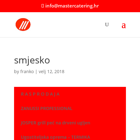
info@mastercatering.hr
smjesko
by
franko
|
velj 12, 2018
R A S P R O D A J A
ZANUSSI PROFESSIONAL
JOSPER grill peć na drveni ugljen
Ugostiteljska oprema – TERMIKA