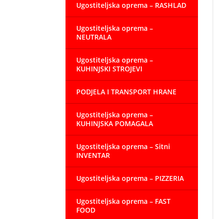
Ugostiteljska oprema – RASHLAD
Ugostiteljska oprema –
NEUTRALA
Ugostiteljska oprema –
KUHINJSKI STROJEVI
PODJELA I TRANSPORT HRANE
Ugostiteljska oprema –
KUHINJSKA POMAGALA
Ugostiteljska oprema – Sitni
INVENTAR
Ugostiteljska oprema – PIZZERIA
Ugostiteljska oprema – FAST
FOOD