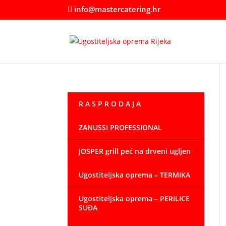
info@mastercatering.hr
R A S P R O D A J A
ZANUSSI PROFESSIONAL
JOSPER grill peć na drveni ugljen
Ugostiteljska oprema – TERMIKA
Ugostiteljska oprema – PERILICE
SUĐA