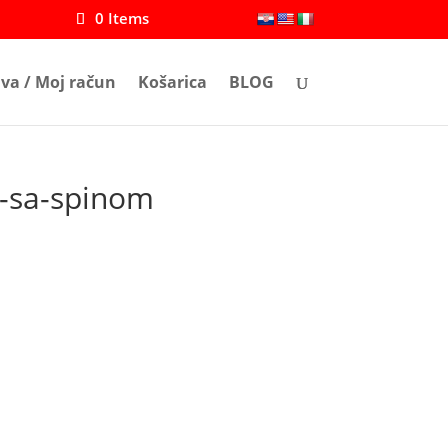
0 Items
ava / Moj račun
Košarica
BLOG
e-sa-spinom