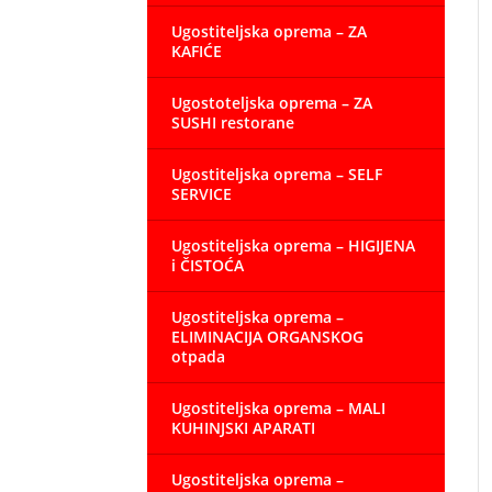
Ugostiteljska oprema – ZA
KAFIĆE
Ugostoteljska oprema – ZA
SUSHI restorane
Ugostiteljska oprema – SELF
SERVICE
Ugostiteljska oprema – HIGIJENA
i ČISTOĆA
Ugostiteljska oprema –
ELIMINACIJA ORGANSKOG
otpada
Ugostiteljska oprema – MALI
KUHINJSKI APARATI
Ugostiteljska oprema –