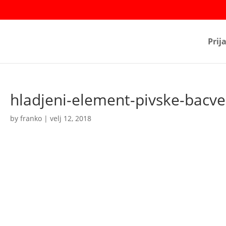
Prij
hladjeni-element-pivske-bacv
by
franko
|
velj 12, 2018