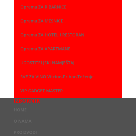
Oprema ZA RIBARNICE
Oprema ZA MESNICE
Oprema ZA HOTEL i RESTORAN
Oprema ZA APARTMANE
UGOSTITELJSKI NAMJEŠTAJ
SVE ZA VINO Vitrine-Pribor-Točenje
VIP GADGET MASTER
IZBORNIK
HOME
O NAMA
PROIZVODI