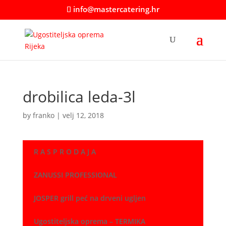
info@mastercatering.hr
drobilica leda-3l
by
franko
|
velj 12, 2018
R A S P R O D A J A
ZANUSSI PROFESSIONAL
JOSPER grill peć na drveni ugljen
Ugostiteljska oprema – TERMIKA