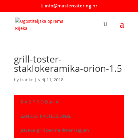
info@mastercatering.hr
grill-toster-
staklokeramika-orion-1.5
by
franko
|
velj 11, 2018
R A S P R O D A J A
ZANUSSI PROFESSIONAL
JOSPER grill peć na drveni ugljen