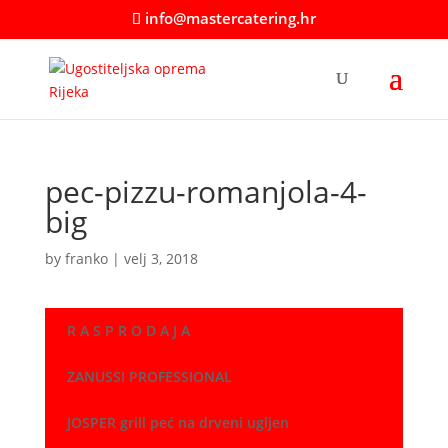
info@mastercatering.hr
pec-pizzu-romanjola-4-
big
by
franko
|
velj 3, 2018
R A S P R O D A J A
ZANUSSI PROFESSIONAL
JOSPER grill peć na drveni ugljen