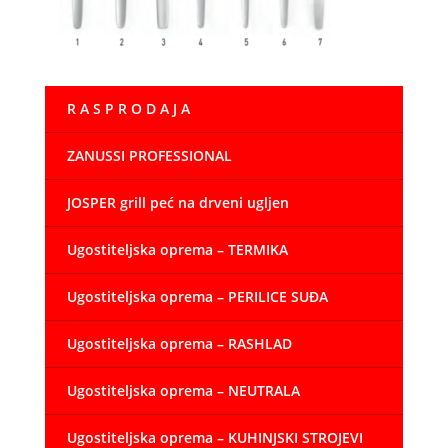
R A S P R O D A J A
ZANUSSI PROFESSIONAL
JOSPER grill peć na drveni ugljen
Ugostiteljska oprema – TERMIKA
Ugostiteljska oprema – PERILICE SUĐA
Ugostiteljska oprema – RASHLAD
Ugostiteljska oprema – NEUTRALA
Ugostiteljska oprema – KUHINJSKI STROJEVI