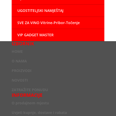
UGOSTITELJSKI NAMJEŠTAJ
SVE ZA VINO Vitrine-Pribor-Točenje
VIP GADGET MASTER
IZBORNIK
HOME
O NAMA
PROIZVODI
NOVOSTI
ZATRAŽITE PONUDU
INFORMACIJE
O prodajnom mjestu
Uvjeti kupnje, dostave i rabata