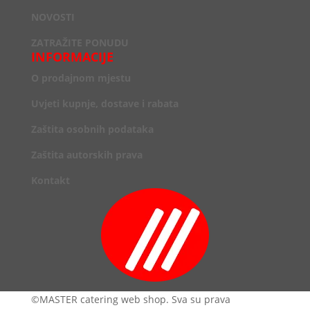
NOVOSTI
ZATRAŽITE PONUDU
INFORMACIJE
O prodajnom mjestu
Uvjeti kupnje, dostave i rabata
Zaštita osobnih podataka
Zaštita autorskih prava
Kontakt
©MASTER catering web shop. Sva su prava