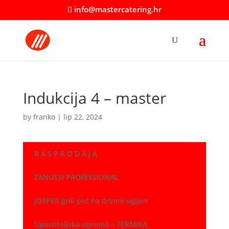
info@mastercatering.hr
Indukcija 4 – master
by
franko
|
lip 22, 2024
R A S P R O D A J A
ZANUSSI PROFESSIONAL
JOSPER grill peć na drveni ugljen
Ugostiteljska oprema – TERMIKA