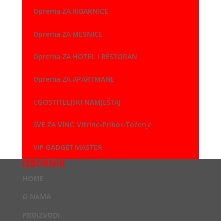
Oprema ZA RIBARNICE
Oprema ZA MESNICE
Oprema ZA HOTEL i RESTORAN
Oprema ZA APARTMANE
UGOSTITELJSKI NAMJEŠTAJ
SVE ZA VINO Vitrine-Pribor-Točenje
VIP GADGET MASTER
IZBORNIK
HOME
O NAMA
PROIZVODI