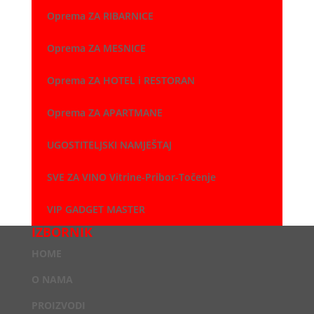
Oprema ZA RIBARNICE
Oprema ZA MESNICE
Oprema ZA HOTEL i RESTORAN
Oprema ZA APARTMANE
UGOSTITELJSKI NAMJEŠTAJ
SVE ZA VINO Vitrine-Pribor-Točenje
VIP GADGET MASTER
IZBORNIK
HOME
O NAMA
PROIZVODI