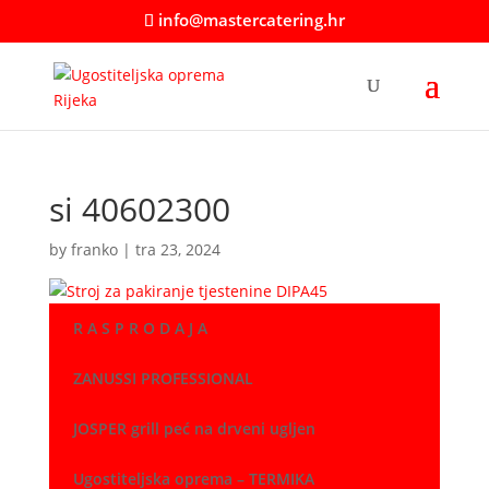
info@mastercatering.hr
si 40602300
by
franko
|
tra 23, 2024
R A S P R O D A J A
ZANUSSI PROFESSIONAL
JOSPER grill peć na drveni ugljen
Ugostiteljska oprema – TERMIKA