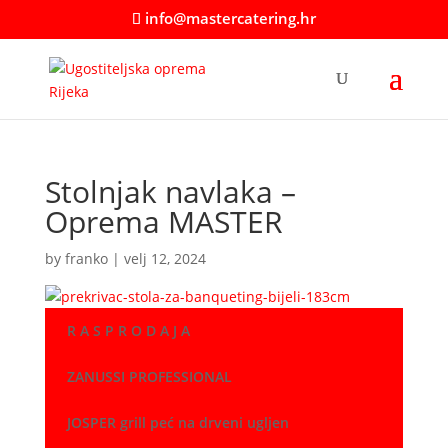
info@mastercatering.hr
Stolnjak navlaka –
Oprema MASTER
by
franko
|
velj 12, 2024
R A S P R O D A J A
ZANUSSI PROFESSIONAL
JOSPER grill peć na drveni ugljen