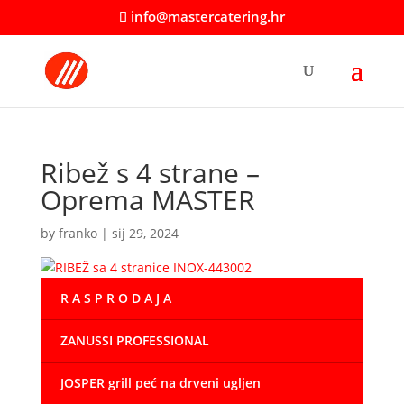
info@mastercatering.hr
Ribež s 4 strane –
Oprema MASTER
by
franko
|
sij 29, 2024
R A S P R O D A J A
ZANUSSI PROFESSIONAL
JOSPER grill peć na drveni ugljen