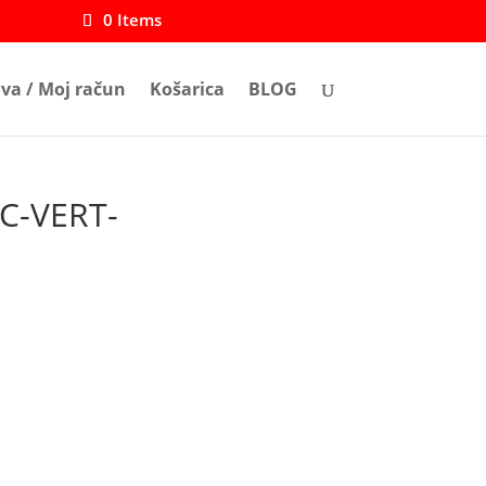
0 Items
ava / Moj račun
Košarica
BLOG
C-VERT-