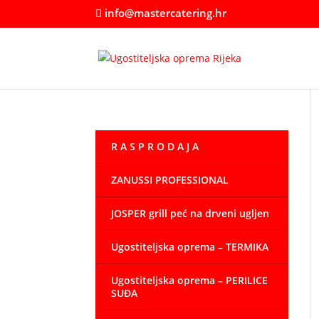
info@mastercatering.hr
R A S P R O D A J A
ZANUSSI PROFESSIONAL
JOSPER grill peć na drveni ugljen
Ugostiteljska oprema – TERMIKA
Ugostiteljska oprema – PERILICE
SUĐA