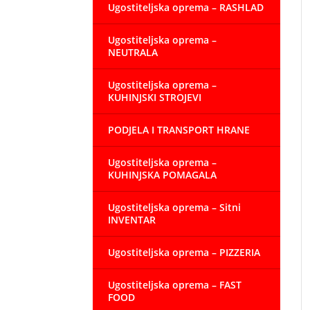
Ugostiteljska oprema – RASHLAD
Ugostiteljska oprema –
NEUTRALA
Ugostiteljska oprema –
KUHINJSKI STROJEVI
PODJELA I TRANSPORT HRANE
Ugostiteljska oprema –
KUHINJSKA POMAGALA
Ugostiteljska oprema – Sitni
INVENTAR
Ugostiteljska oprema – PIZZERIA
Ugostiteljska oprema – FAST
FOOD