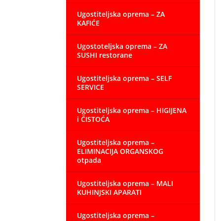
Ugostiteljska oprema – ZA
KAFIĆE
Ugostoteljska oprema – ZA
SUSHI restorane
Ugostiteljska oprema – SELF
SERVICE
Ugostiteljska oprema – HIGIJENA
i ČISTOĆA
Ugostiteljska oprema –
ELIMINACIJA ORGANSKOG
otpada
Ugostiteljska oprema – MALI
KUHINJSKI APARATI
Ugostiteljska oprema –