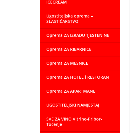
ICECREAM
Ugostiteljska oprema –
SLASTIČARSTVO
Oprema ZA IZRADU TJESTENINE
Oprema ZA RIBARNICE
Oprema ZA MESNICE
Oprema ZA HOTEL i RESTORAN
Oprema ZA APARTMANE
UGOSTITELJSKI NAMJEŠTAJ
SVE ZA VINO Vitrine-Pribor-
Točenje