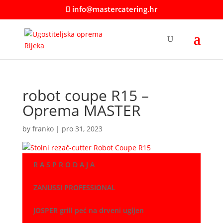
info@mastercatering.hr
robot coupe R15 –
Oprema MASTER
by
franko
|
pro 31, 2023
R A S P R O D A J A
ZANUSSI PROFESSIONAL
JOSPER grill peć na drveni ugljen