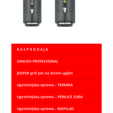
R A S P R O D A J A
ZANUSSI PROFESSIONAL
JOSPER grill peć na drveni ugljen
Ugostiteljska oprema – TERMIKA
Ugostiteljska oprema – PERILICE SUĐA
Ugostiteljska oprema – RASHLAD