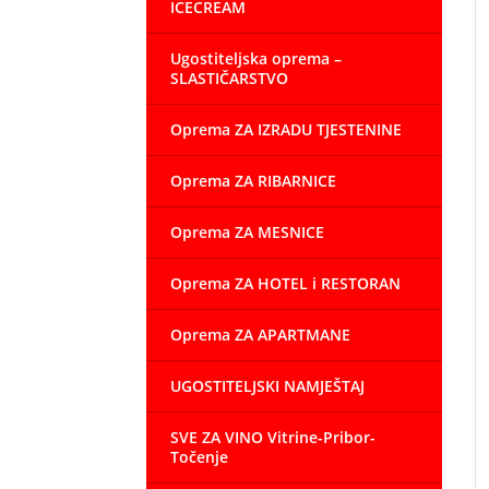
ICECREAM
Ugostiteljska oprema –
SLASTIČARSTVO
Oprema ZA IZRADU TJESTENINE
Oprema ZA RIBARNICE
Oprema ZA MESNICE
Oprema ZA HOTEL i RESTORAN
Oprema ZA APARTMANE
UGOSTITELJSKI NAMJEŠTAJ
SVE ZA VINO Vitrine-Pribor-
Točenje