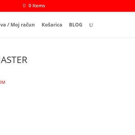
0 Items
ava / Moj račun
Košarica
BLOG
MASTER