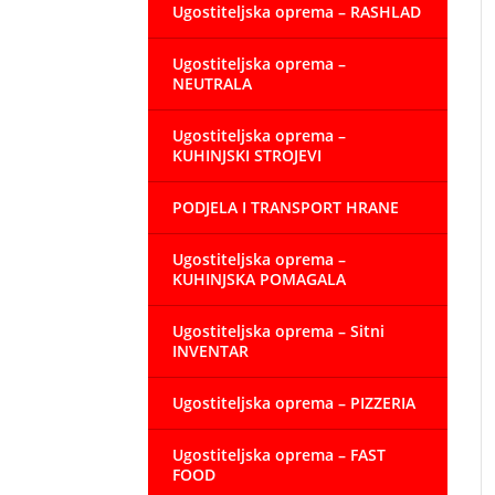
Ugostiteljska oprema – RASHLAD
Ugostiteljska oprema –
NEUTRALA
Ugostiteljska oprema –
KUHINJSKI STROJEVI
PODJELA I TRANSPORT HRANE
Ugostiteljska oprema –
KUHINJSKA POMAGALA
Ugostiteljska oprema – Sitni
INVENTAR
Ugostiteljska oprema – PIZZERIA
Ugostiteljska oprema – FAST
FOOD