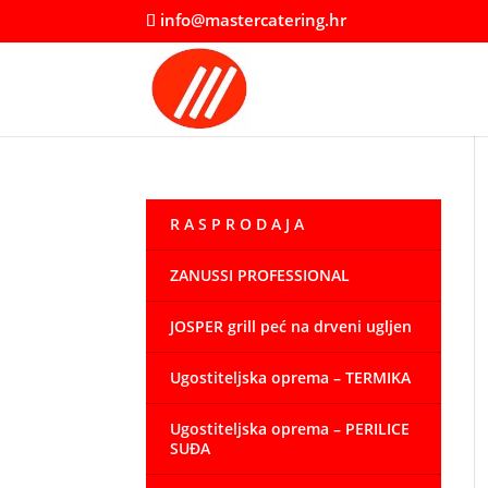
info@mastercatering.hr
R A S P R O D A J A
ZANUSSI PROFESSIONAL
JOSPER grill peć na drveni ugljen
Ugostiteljska oprema – TERMIKA
Ugostiteljska oprema – PERILICE
SUĐA