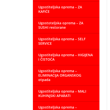
Ugostiteljska oprema – ZA
KAFIĆE
Ugostoteljska oprema – ZA
SUSHI restorane
Ugostiteljska oprema – SELF
SERVICE
Ugostiteljska oprema – HIGIJENA
i ČISTOĆA
Ugostiteljska oprema –
ELIMINACIJA ORGANSKOG
otpada
Ugostiteljska oprema – MALI
KUHINJSKI APARATI
Ugostiteljska oprema –