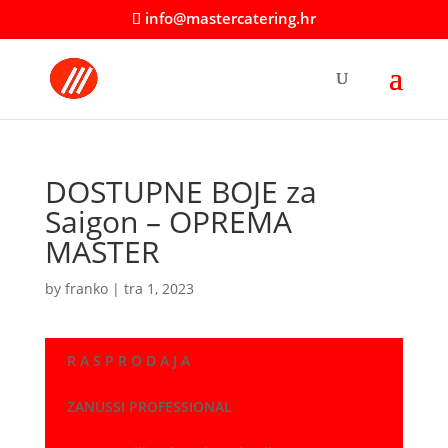
info@mastercatering.hr
DOSTUPNE BOJE za
Saigon – OPREMA
MASTER
by
franko
|
tra 1, 2023
R A S P R O D A J A
ZANUSSI PROFESSIONAL