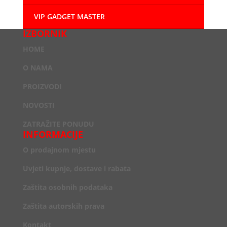
VIP GADGET MASTER
IZBORNIK
HOME
O NAMA
PROIZVODI
NOVOSTI
ZATRAŽITE PONUDU
INFORMACIJE
O prodajnom mjestu
Uvjeti kupnje, dostave i rabata
Zaštita osobnih podataka
Zaštita autorskih prava
Kontakt