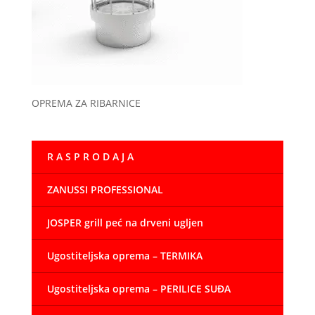
OPREMA ZA RIBARNICE
R A S P R O D A J A
ZANUSSI PROFESSIONAL
JOSPER grill peć na drveni ugljen
Ugostiteljska oprema – TERMIKA
Ugostiteljska oprema – PERILICE SUĐA