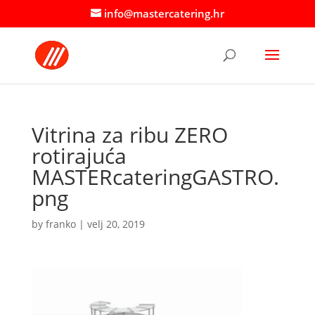
info@mastercatering.hr
Vitrina za ribu ZERO
rotirajuća
MASTERcateringGASTRO.
png
by
franko
|
velj 20, 2019