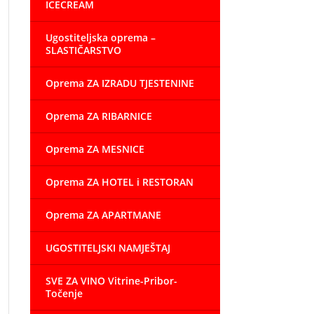
ICECREAM
Ugostiteljska oprema –
SLASTIČARSTVO
Oprema ZA IZRADU TJESTENINE
Oprema ZA RIBARNICE
Oprema ZA MESNICE
Oprema ZA HOTEL i RESTORAN
Oprema ZA APARTMANE
UGOSTITELJSKI NAMJEŠTAJ
SVE ZA VINO Vitrine-Pribor-
Točenje