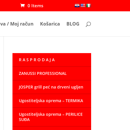
0 Items
ava / Moj račun
Košarica
BLOG
R A S P R O D A J A
ZANUSSI PROFESSIONAL
JOSPER grill peć na drveni ugljen
Ugostiteljska oprema – TERMIKA
Ugostiteljska oprema – PERILICE
SUĐA