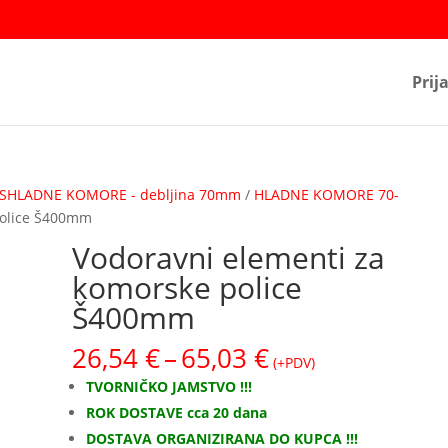
Prij
SHLADNE KOMORE - debljina 70mm
/
HLADNE KOMORE 70-
police Š400mm
Vodoravni elementi za
komorske police
Š400mm
Raspon
26,54
€
–
65,03
€
(+PDV)
cijena:
TVORNIČKO JAMSTVO !!!
od
ROK DOSTAVE cca 20 dana
26,54 €
DOSTAVA ORGANIZIRANA DO KUPCA !!!