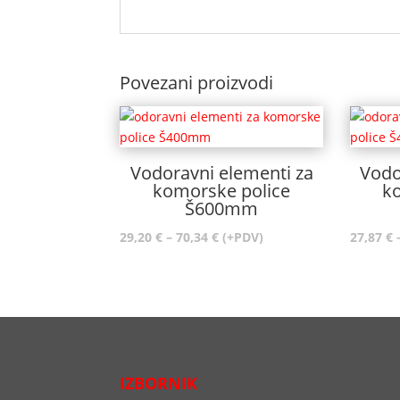
Povezani proizvodi
Vodoravni elementi za
Vodo
komorske police
k
Š600mm
Raspon
29,20
€
–
70,34
€
(+PDV)
27,87
€
cijena:
od
29,20 €
do
70,34 €
IZBORNIK