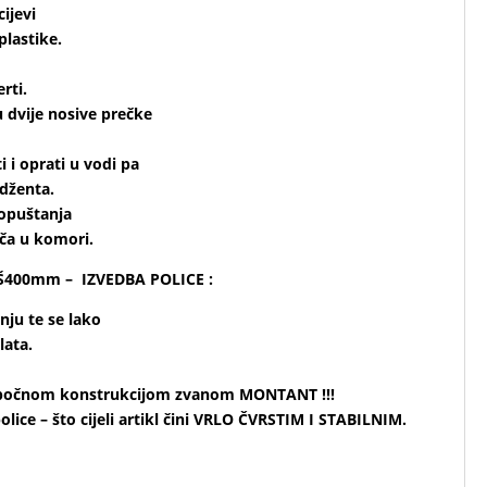
ijevi
lastike.
rti.
 dvije nosive prečke
i i oprati u vodi pa
rdženta.
opuštanja
ača u komori.
 Š400mm – IZVEDBA POLICE :
nju te se lako
lata.
nom bočnom konstrukcijom zvanom MONTANT !!!
ce – što cijeli artikl čini VRLO ČVRSTIM I STABILNIM.