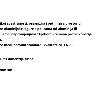
likoj svestranosti, organizira i optimizira prostor u
 aluminijske legure s policama od aluminija ili
04, jamči nepromjenjivost tijekom vremena protiv korozije
e.
če međunarodni standardi kvalitete NF i NSF.
 tri dimenzije širine:
 mm su: