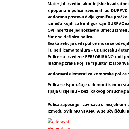
Materijal izvedbe aluminijske kvadratne c
s popunom polica izvedenih od DURPVC p
Vodorana postava dvije granične prečke
između kojih se konfiguriraju DURPVC ise
Ovi inserti se jednostavno umeću između
čime se definira polica.
Svaka sekcija ovih police može se odvojit
i u perilicama tanjura – uz uporabu dete
Police su izvedene PERFORIRANO radi pr
hladnog zraka koji se “spušta” iz ispariv
Vodoravni elementi za komorske police
Polica se isporučuje u demontiranom sta
spaja u cijelinu – bez ikakvog priručnog a
1140 x 1540 x 2140 mm m3 2,8
Polica započinje i završava s inicijel
Između ovih MONTANATA se učvršćuju poli