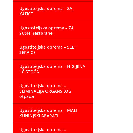
Ugostiteljska oprema – ZA
KAFIĆE
Ugostoteljska oprema – ZA
SUSHI restorane
Ugostiteljska oprema – SELF
SERVICE
Ugostiteljska oprema – HIGIJENA
i ČISTOĆA
Ugostiteljska oprema –
ELIMINACIJA ORGANSKOG
otpada
Ugostiteljska oprema – MALI
KUHINJSKI APARATI
Ugostiteljska oprema –