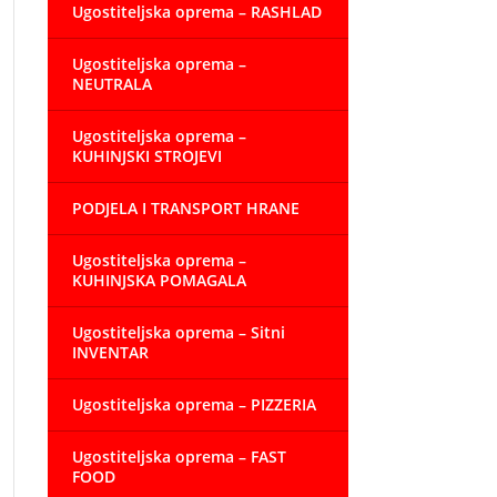
Ugostiteljska oprema – RASHLAD
Ugostiteljska oprema –
NEUTRALA
Ugostiteljska oprema –
KUHINJSKI STROJEVI
PODJELA I TRANSPORT HRANE
Ugostiteljska oprema –
KUHINJSKA POMAGALA
Ugostiteljska oprema – Sitni
INVENTAR
Ugostiteljska oprema – PIZZERIA
Ugostiteljska oprema – FAST
FOOD