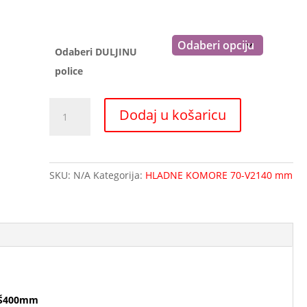
do
65,03 €
Odaberi DULJINU
police
Vodoravni
Dodaj u košaricu
elementi
za
komorske
police
SKU:
N/A
Kategorija:
HLADNE KOMORE 70-V2140 mm
Š400mm
količina
e Š400mm