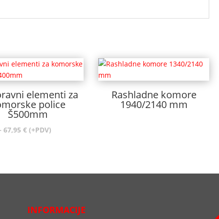
ravni elementi za
Rashladne komore
omorske police
1940/2140 mm
Š500mm
Raspon
–
67,95
€
(+PDV)
cijena:
od
27,87 €
do
67,95 €
INFORMACIJE