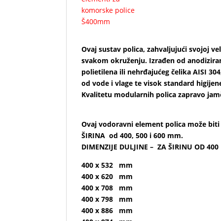
Ovaj sustav polica, zahvaljujući svojoj ve
svakom okruženju. Izrađen od anodizirane
polietilena ili nehrđajućeg čelika AISI 3
od vode i vlage te visok standard higijen
Kvalitetu modularnih polica zapravo jam
Ovaj vodoravni element polica može biti u
ŠIRINA od 400, 500 i 600 mm.
DIMENZIJE DULJINE – ZA ŠIRINU OD 400
400 x 532 mm
400 x 620 mm
400 x 708 mm
400 x 798 mm
400 x 886 mm