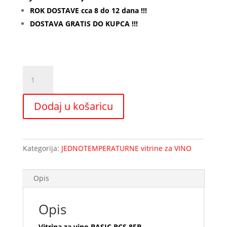
ROK DOSTAVE cca 8 do 12 dana !!!
DOSTAVA GRATIS DO KUPCA !!!
Vitrina
za
vino
Dodaj u košaricu
BASIC
RCS
85
litara
Kategorija:
JEDNOTEMPERATURNE vitrine za VINO
količina
Opis
Opis
Vitrina za vino BASIC RCS 85B