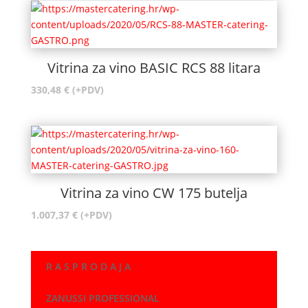
Vitrina za vino BASIC RCS 88 litara
330,48
€
(+PDV)
Vitrina za vino CW 175 butelja
1.007,37
€
(+PDV)
R A S P R O D A J A
ZANUSSI PROFESSIONAL