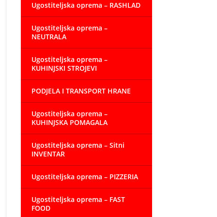
Ugostiteljska oprema – RASHLAD
Ugostiteljska oprema –
NEUTRALA
Ugostiteljska oprema –
KUHINJSKI STROJEVI
PODJELA I TRANSPORT HRANE
Ugostiteljska oprema –
KUHINJSKA POMAGALA
Ugostiteljska oprema – Sitni
INVENTAR
Ugostiteljska oprema – PIZZERIA
Ugostiteljska oprema – FAST
FOOD