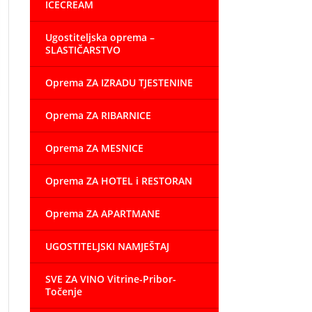
ICECREAM
Ugostiteljska oprema –
SLASTIČARSTVO
Oprema ZA IZRADU TJESTENINE
Oprema ZA RIBARNICE
Oprema ZA MESNICE
Oprema ZA HOTEL i RESTORAN
Oprema ZA APARTMANE
UGOSTITELJSKI NAMJEŠTAJ
SVE ZA VINO Vitrine-Pribor-
Točenje