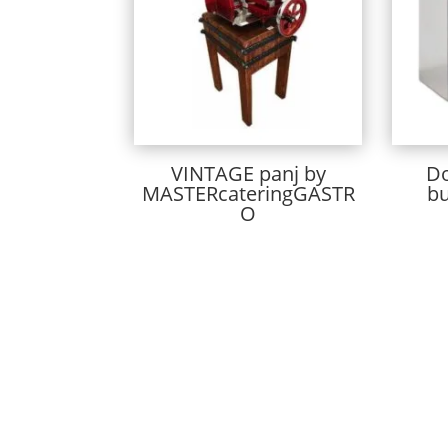
VINTAGE panj by
Do
MASTERcateringGASTR
bu
O