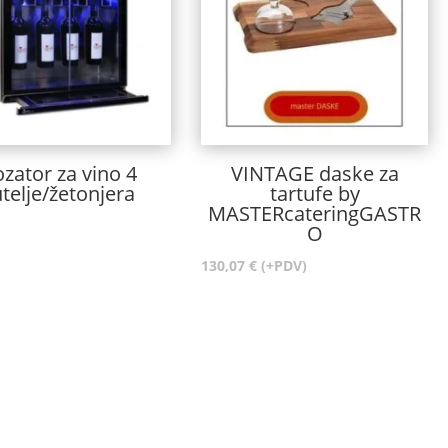
zator za vino 4
VINTAGE daske za
telje/žetonjera
tartufe by
MASTERcateringGASTR
O
130,07
€
(+PDV)