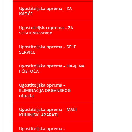
Ugostiteljska oprema – ZA
KAFIĆE
Ugostoteljska oprema – ZA
SUSHI restorane
Ugostiteljska oprema – SELF
SERVICE
Ugostiteljska oprema – HIGIJENA
i ČISTOĆA
Ugostiteljska oprema –
ELIMINACIJA ORGANSKOG
otpada
Ugostiteljska oprema – MALI
KUHINJSKI APARATI
Ugostiteljska oprema –