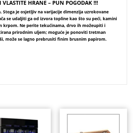
VLASTITE HRANE – PUN POGODAK !!!
 Stoga je osjetljiv na varijacije dimenzija uzrokovane
a se udaljiti ga od izvora topline kao što su peći, kamini
žnom krpom. Ne perite tekućinama, drvo ih možeupiti i
retirana prirodnim uljem; moguće je ponoviti tretman
ši, može se lagno prebrusiti finim brusnim papirom.