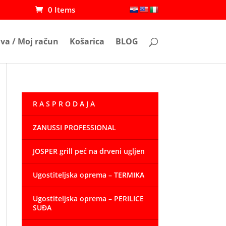
0 Items
ava / Moj račun
Košarica
BLOG
R A S P R O D A J A
ZANUSSI PROFESSIONAL
JOSPER grill peć na drveni ugljen
Ugostiteljska oprema – TERMIKA
Ugostiteljska oprema – PERILICE
SUĐA