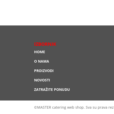
IZBORNIK
HOME
O NAMA
PROIZVODI
NOVOSTI
ZATRAŽITE PONUDU
©MASTER catering web shop. Sva su prava rez