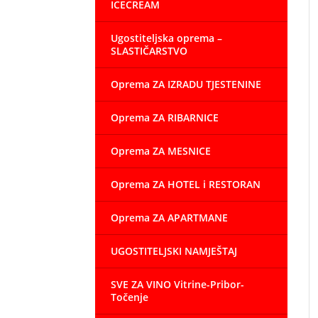
ICECREAM
Ugostiteljska oprema –
SLASTIČARSTVO
Oprema ZA IZRADU TJESTENINE
Oprema ZA RIBARNICE
Oprema ZA MESNICE
Oprema ZA HOTEL i RESTORAN
Oprema ZA APARTMANE
UGOSTITELJSKI NAMJEŠTAJ
SVE ZA VINO Vitrine-Pribor-
Točenje