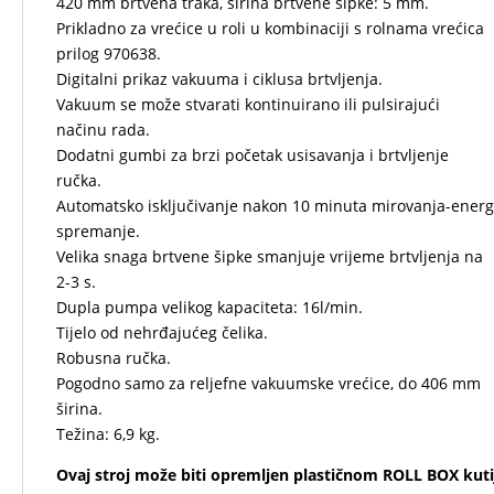
420 mm brtvena traka, širina brtvene šipke: 5 mm.
Prikladno za vrećice u roli u kombinaciji s rolnama vrećica
prilog 970638.
Digitalni prikaz vakuuma i ciklusa brtvljenja.
Vakuum se može stvarati kontinuirano ili pulsirajući
načinu rada.
Dodatni gumbi za brzi početak usisavanja i brtvljenje
ručka.
Automatsko isključivanje nakon 10 minuta mirovanja-energ
spremanje.
Velika snaga brtvene šipke smanjuje vrijeme brtvljenja na
2-3 s.
Dupla pumpa velikog kapaciteta: 16l/min.
Tijelo od nehrđajućeg čelika.
Robusna ručka.
Pogodno samo za reljefne vakuumske vrećice, do 406 mm
širina.
Težina: 6,9 kg.
Ovaj stroj može biti opremljen plastičnom ROLL BOX kut