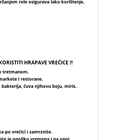
 držanjem role osigurava lako korištenje,
ORISTITI HRAPAVE VREĆICE !!
im tretmanom.
arkete i restorane.
bakterija, čuva njihovu boju, miris,
ka po vrećici i zamrznite.
jte je onoliko vremena i na onoj