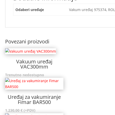
Odaberi uređaje
Vakum uređaj 975374, RO
Povezani proizvodi
Vakuum uređaj
VAC300mm
Trenutno nedostupno
Uređaj za vakumiranje
Fimar BAR500
1.230,00
€
(+PDV)