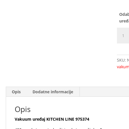
Odab
uređ
Vaku
uređa
KITCH
LINE
97537
SKU:
količi
vakum
Opis
Dodatne informacije
Opis
Vakuum uređaj KITCHEN LINE 975374