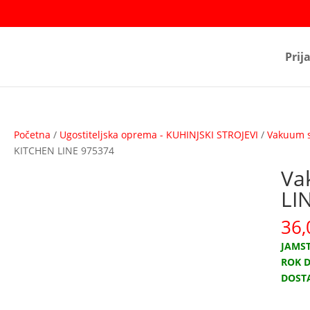
Prij
Početna
/
Ugostiteljska oprema - KUHINJSKI STROJEVI
/
Vakuum s
KITCHEN LINE 975374
Va
LI
36
JAMST
ROK D
DOST