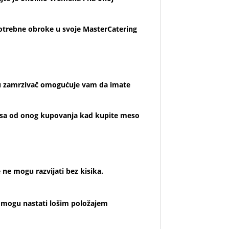
potrebne obroke u svoje MasterCatering
e u zamrzivač omogućuje vam da imate
mesa od onog kupovanja kad kupite meso
 ne mogu razvijati bez kisika.
e mogu nastati lošim položajem