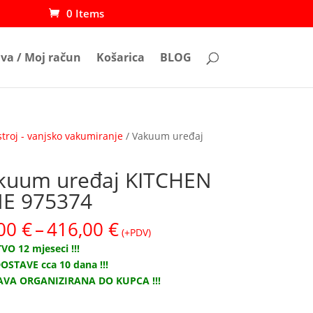
0 Items
ava / Moj račun
Košarica
BLOG
troj - vanjsko vakumiranje
/ Vakuum uređaj
kuum uređaj KITCHEN
NE 975374
Raspon
,00
€
–
416,00
€
(+PDV)
cijena:
VO 12 mjeseci !!!
od
OSTAVE cca 10 dana !!!
36,00 €
AVA ORGANIZIRANA
DO KUPCA !!!
do
416,00 €