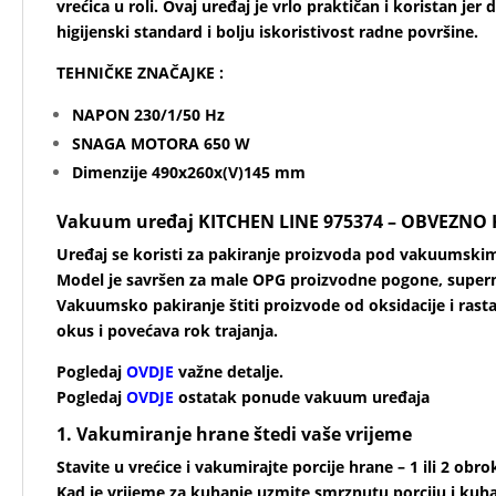
vrećica u roli. Ovaj uređaj je vrlo praktičan i koristan jer
higijenski standard i bolju iskoristivost radne površine.
TEHNIČKE ZNAČAJKE :
NAPON 230/1/50 Hz
SNAGA MOTORA 650 W
Dimenzije 490x260x(V)145 mm
Vakuum uređaj KITCHEN LINE 975374 – OBVEZNO K
Uređaj se koristi za pakiranje proizvoda pod vakuumsk
Model je savršen za male OPG proizvodne pogone, superm
Vakuumsko pakiranje štiti proizvode od oksidacije i rasta 
okus i povećava rok trajanja.
Pogledaj
OVDJE
važne detalje.
Pogledaj
OVDJE
ostatak ponude vakuum uređaja
1. Vakumiranje hrane štedi vaše vrijeme
Stavite u vrećice i vakumirajte porcije hrane – 1 ili 2 obro
Kad je vrijeme za kuhanje uzmite smrznutu porciju i kuha