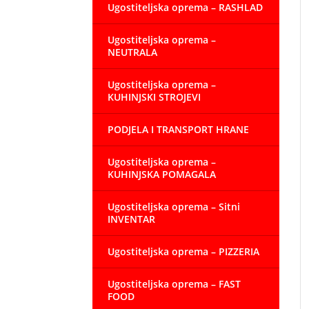
Ugostiteljska oprema – RASHLAD
Ugostiteljska oprema –
NEUTRALA
Ugostiteljska oprema –
KUHINJSKI STROJEVI
PODJELA I TRANSPORT HRANE
Ugostiteljska oprema –
KUHINJSKA POMAGALA
Ugostiteljska oprema – Sitni
INVENTAR
Ugostiteljska oprema – PIZZERIA
Ugostiteljska oprema – FAST
FOOD