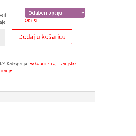
eri
Obriši
aje
um
Dodaj u košaricu
j
EN
4
N/A
Kategorija:
Vakuum stroj - vanjsko
na
iranje