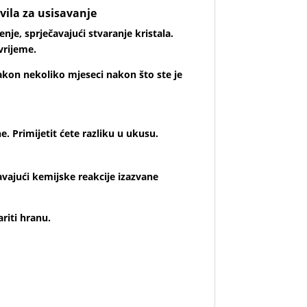
ila za usisavanje
e, sprječavajući stvaranje kristala.
vrijeme.
akon nekoliko mjeseci nakon što ste je
. Primijetit ćete razliku u ukusu.
vajući kemijske reakcije izazvane
riti hranu.