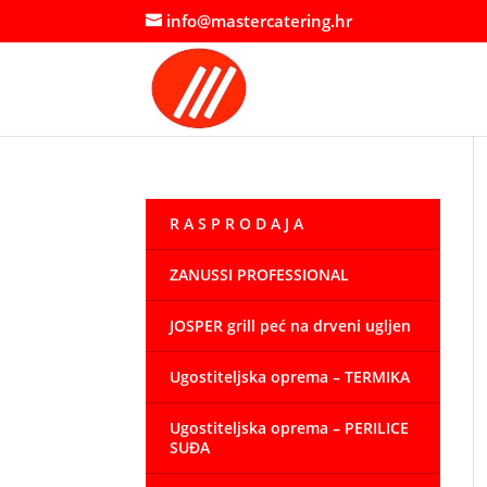
info@mastercatering.hr
R A S P R O D A J A
ZANUSSI PROFESSIONAL
JOSPER grill peć na drveni ugljen
Ugostiteljska oprema – TERMIKA
Ugostiteljska oprema – PERILICE
SUĐA