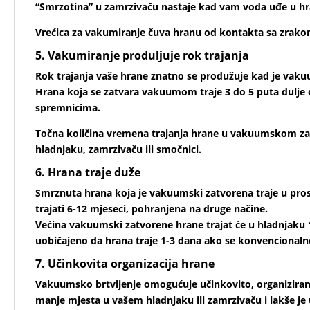
“Smrzotina” u zamrzivaču nastaje kad vam voda uđe u hr
Vrećica za vakumiranje čuva hranu od kontakta sa zrakom
5. Vakumiranje produljuje rok trajanja
Rok trajanja vaše hrane znatno se produžuje kad je vaku
Hrana koja se zatvara vakuumom traje 3 do 5 puta dulje 
spremnicima.
Točna količina vremena trajanja hrane u vakuumskom zatv
hladnjaku, zamrzivaču ili smočnici.
6. Hrana traje duže
Smrznuta hrana koja je vakuumski zatvorena traje u pros
trajati 6-12 mjeseci, pohranjena na druge načine.
Većina vakuumski zatvorene hrane trajat će u hladnjaku 1-
uobičajeno da hrana traje 1-3 dana ako se konvencionaln
7. Učinkovita organizacija hrane
Vakuumsko brtvljenje omogućuje učinkovito, organizira
manje mjesta u vašem hladnjaku ili zamrzivaču i lakše je 