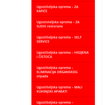
Ugostiteljska oprema – ZA
KAFIĆE
Ugostoteljska oprema – ZA
SUSHI restorane
Ugostiteljska oprema – SELF
SERVICE
Ugostiteljska oprema – HIGIJENA
i ČISTOĆA
Ugostiteljska oprema –
ELIMINACIJA ORGANSKOG
otpada
Ugostiteljska oprema – MALI
KUHINJSKI APARATI
Ugostiteljska oprema –