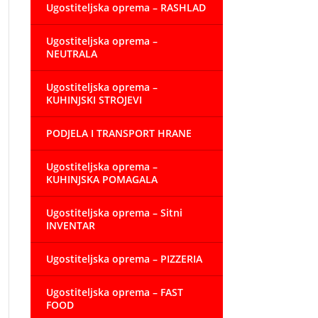
Ugostiteljska oprema – RASHLAD
Ugostiteljska oprema –
NEUTRALA
Ugostiteljska oprema –
KUHINJSKI STROJEVI
PODJELA I TRANSPORT HRANE
Ugostiteljska oprema –
KUHINJSKA POMAGALA
Ugostiteljska oprema – Sitni
INVENTAR
Ugostiteljska oprema – PIZZERIA
Ugostiteljska oprema – FAST
FOOD