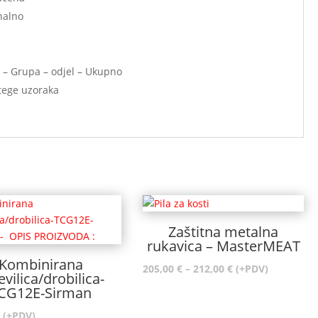
onalno
RT – Grupa – odjel – Ukupno
tege uzoraka
Zaštitna metalna
rukavica – MasterMEAT
Kombinirana
Raspon
205,00
€
–
212,00
€
(+PDV)
evilica/drobilica-
cijena:
CG12E-Sirman
od
(+PDV)
205,00 €