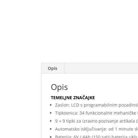
Opis
Opis
TEMELJNE ZNAČAJKE
Zaslon: LCD s programabilnim pozadinsk
Tipkovnica: 34 funkcionalne mehaničke t
9 + 9 tipki za izravno pozivanje artikala 
Automatsko isključivanje: od 1 minute d
Baterija: 6V / 4Ah (150 sati) baterija ukl