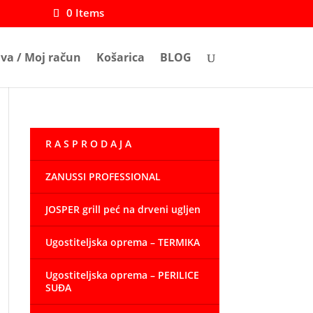
0 Items
ava / Moj račun
Košarica
BLOG
R A S P R O D A J A
ZANUSSI PROFESSIONAL
JOSPER grill peć na drveni ugljen
Ugostiteljska oprema – TERMIKA
Ugostiteljska oprema – PERILICE
SUĐA