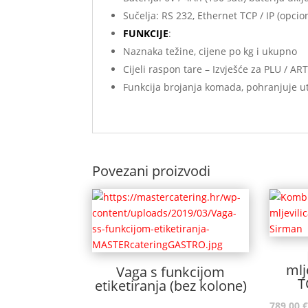
Sučelja: RS 232, Ethernet TCP / IP (opci
FUNKCIJE
:
Naznaka težine, cijene po kg i ukupno
Cijeli raspon tare – Izvješće za PLU / A
Funkcija brojanja komada, pohranjuje u
Povezani proizvodi
mlj
Vaga s funkcijom
T
etiketiranja (bez kolone)
789,00
€