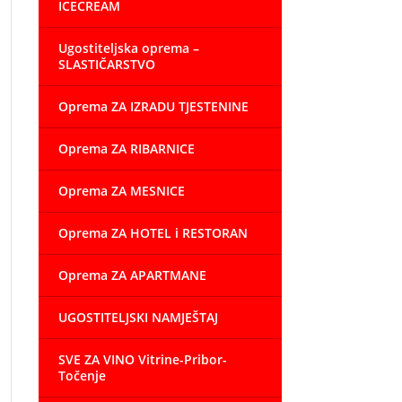
ICECREAM
Ugostiteljska oprema –
SLASTIČARSTVO
Oprema ZA IZRADU TJESTENINE
Oprema ZA RIBARNICE
Oprema ZA MESNICE
Oprema ZA HOTEL i RESTORAN
Oprema ZA APARTMANE
UGOSTITELJSKI NAMJEŠTAJ
SVE ZA VINO Vitrine-Pribor-
Točenje