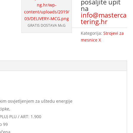
pošaljite upit
na
info@masterca
tering.hr
GRATIS DOSTAVA McG
Kategorija:
Strojevi za
mesnice X
im osvjetljenjem za uštedu energije
ipke,
(PLU) PLU / ART: 1.900
o 99
jučena