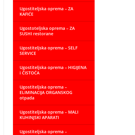
Ugostiteljska oprema – ZA
KAFIĆE
Ugostoteljska oprema – ZA
SUSHI restorane
Ugostiteljska oprema – SELF
SERVICE
Ugostiteljska oprema – HIGIJENA
i ČISTOĆA
Ugostiteljska oprema –
ELIMINACIJA ORGANSKOG
otpada
Ugostiteljska oprema – MALI
KUHINJSKI APARATI
Ugostiteljska oprema –