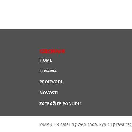
IZBORNIK
HOME
O NAMA
PROIZVODI
NOVOSTI
ZATRAŽITE PONUDU
©MASTER catering web shop. Sva su prava rez