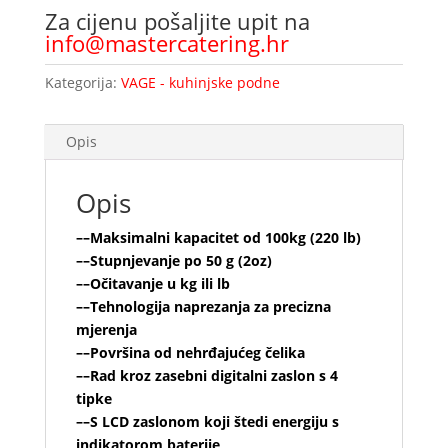
Za cijenu pošaljite upit na
info@mastercatering.hr
Kategorija:
VAGE - kuhinjske podne
Opis
Opis
–
–Maksimalni kapacitet od 100kg (220 lb)
––Stupnjevanje po 50 g (2oz)
––Očitavanje u kg ili lb
––Tehnologija naprezanja za precizna
mjerenja
––Površina od nehrđajućeg čelika
––Rad kroz zasebni digitalni zaslon s 4
tipke
––S LCD zaslonom koji štedi energiju s
indikatorom baterije