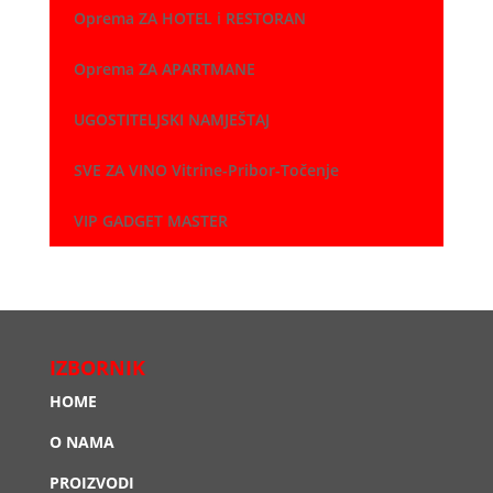
Oprema ZA HOTEL i RESTORAN
Oprema ZA APARTMANE
UGOSTITELJSKI NAMJEŠTAJ
SVE ZA VINO Vitrine-Pribor-Točenje
VIP GADGET MASTER
IZBORNIK
HOME
O NAMA
PROIZVODI