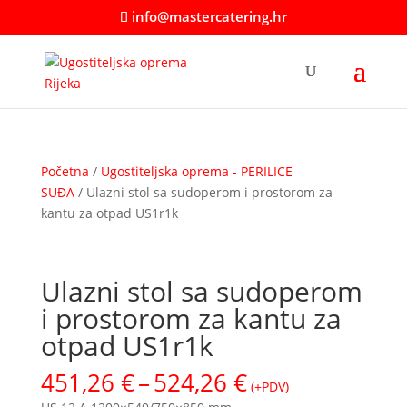
info@mastercatering.hr
Početna
/
Ugostiteljska oprema - PERILICE
SUĐA
/ Ulazni stol sa sudoperom i prostorom za
kantu za otpad US1r1k
Ulazni stol sa sudoperom
i prostorom za kantu za
otpad US1r1k
Raspon
451,26
€
–
524,26
€
(+PDV)
cijena: