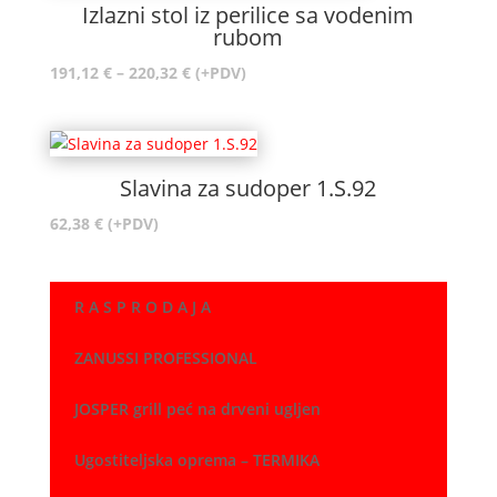
Izlazni stol iz perilice sa vodenim
rubom
Raspon
191,12
€
–
220,32
€
(+PDV)
cijena:
od
191,12 €
do
Slavina za sudoper 1.S.92
220,32 €
62,38
€
(+PDV)
R A S P R O D A J A
ZANUSSI PROFESSIONAL
JOSPER grill peć na drveni ugljen
Ugostiteljska oprema – TERMIKA