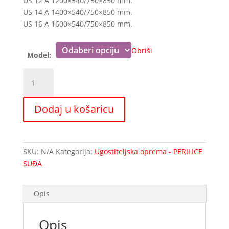
US 12 A 1200×540/750×850 mm.
od
US 14 A 1400×540/750×850 mm.
451,26 €
US 16 A 1600×540/750×850 mm.
do
524,26 €
Obriši
Model:
Ulazni
stol
sa
Dodaj u košaricu
sudoperom
i
prostorom
za
SKU:
N/A
Kategorija:
Ugostiteljska oprema - PERILICE
kantu
SUĐA
za
otpad
US1r1k
Opis
količina
Opis