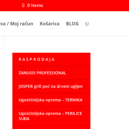
0 Items
ava / Moj račun
Košarica
BLOG
R A S P R O D A J A
ZANUSSI PROFESSIONAL
JOSPER grill peć na drveni ugljen
Ugostiteljska oprema – TERMIKA
Ugostiteljska oprema – PERILICE
SUĐA