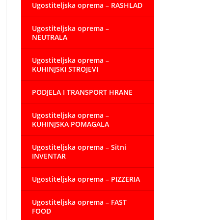
Ugostiteljska oprema – RASHLAD
Ugostiteljska oprema –
NEUTRALA
Ugostiteljska oprema –
KUHINJSKI STROJEVI
PODJELA I TRANSPORT HRANE
Ugostiteljska oprema –
KUHINJSKA POMAGALA
Ugostiteljska oprema – Sitni
INVENTAR
Ugostiteljska oprema – PIZZERIA
Ugostiteljska oprema – FAST
FOOD