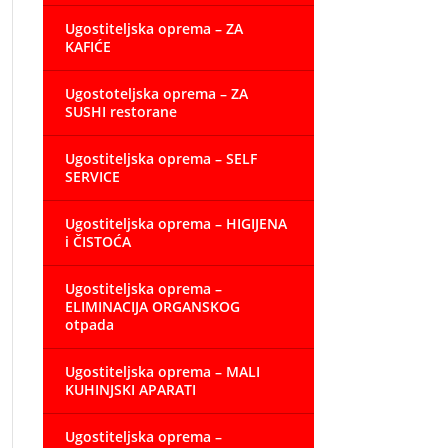
Ugostiteljska oprema – ZA
KAFIĆE
Ugostoteljska oprema – ZA
SUSHI restorane
Ugostiteljska oprema – SELF
SERVICE
Ugostiteljska oprema – HIGIJENA
i ČISTOĆA
Ugostiteljska oprema –
ELIMINACIJA ORGANSKOG
otpada
Ugostiteljska oprema – MALI
KUHINJSKI APARATI
Ugostiteljska oprema –