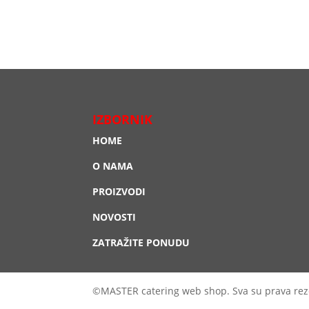
IZBORNIK
HOME
O NAMA
PROIZVODI
NOVOSTI
ZATRAŽITE PONUDU
©MASTER catering web shop. Sva su prava rez