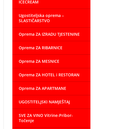
ICECREAM
Ugostiteljska oprema –
SLASTIČARSTVO
Oprema ZA IZRADU TJESTENINE
Oprema ZA RIBARNICE
Oprema ZA MESNICE
Oprema ZA HOTEL i RESTORAN
Oprema ZA APARTMANE
UGOSTITELJSKI NAMJEŠTAJ
SVE ZA VINO Vitrine-Pribor-
Točenje