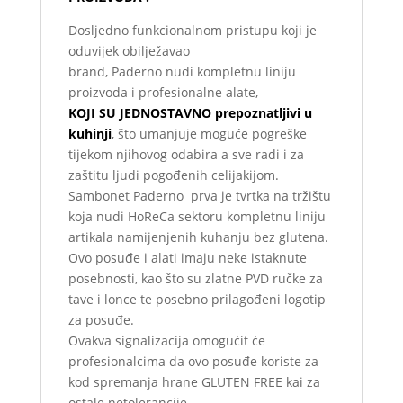
Dosljedno funkcionalnom pristupu koji je
oduvijek obilježavao
brand, Paderno nudi kompletnu liniju
proizvoda i profesionalne alate,
KOJI SU JEDNOSTAVNO prepoznatljivi u
kuhinji
, što umanjuje moguće pogreške
tijekom njihovog odabira a sve radi i za
zaštitu ljudi pogođenih celijakijom.
Sambonet Paderno prva je tvrtka na tržištu
koja nudi HoReCa sektoru kompletnu liniju
artikala namijenjenih kuhanju bez glutena.
Ovo posuđe i alati imaju neke istaknute
posebnosti, kao što su zlatne PVD ručke za
tave i lonce te posebno prilagođeni logotip
za posuđe.
Ovakva signalizacija omogućit će
profesionalcima da ovo posuđe koriste za
kod spremanja hrane GLUTEN FREE kai za
ostale netolerancije.