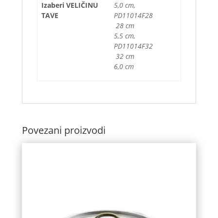
Izaberi VELIČINU
5,0 cm,
TAVE
PD11014F28
28 cm
5,5 cm,
PD11014F32
32 cm
6,0 cm
Povezani proizvodi