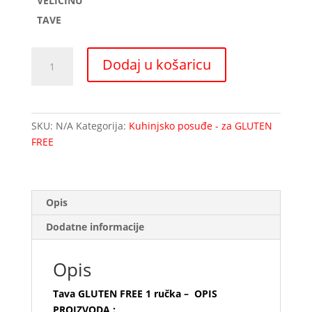
VELIČINU
TAVE
Tava
Dodaj u košaricu
GLUTEN
FREE
1
ručka
SKU:
N/A
Kategorija:
Kuhinjsko posuđe - za GLUTEN
količina
FREE
Opis
Dodatne informacije
Opis
Tava GLUTEN FREE 1 ručka – OPIS
PROIZVODA :