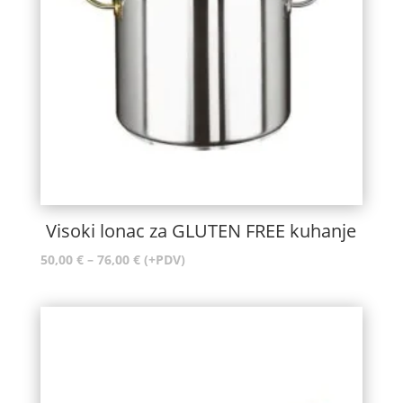
Visoki lonac za GLUTEN FREE kuhanje
Raspon
50,00
€
–
76,00
€
(+PDV)
cijena:
od
50,00 €
do
76,00 €