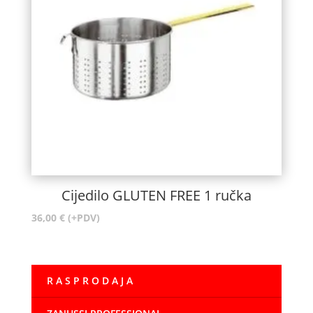
Cijedilo GLUTEN FREE 1 ručka
36,00
€
(+PDV)
R A S P R O D A J A