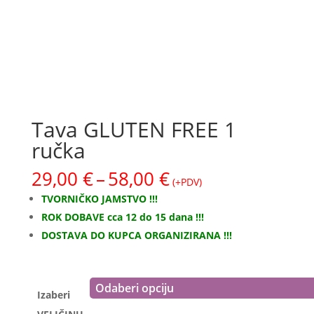
Tava GLUTEN FREE 1
ručka
Raspon
29,00
€
–
58,00
€
(+PDV)
cijena:
TVORNIČKO JAMSTVO !!!
od
ROK DOBAVE cca 12 do 15 dana !!!
29,00 €
DOSTAVA DO KUPCA ORGANIZIRANA !!!
do
58,00 €
Izaberi