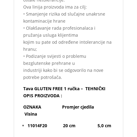
Ova linija proizvoda ima za cilj:
• Smanjenje rizika od slučajne unakrsne
kontaminacije hrane
• Olakšavanje rada profesionalaca i
pružanja usluga klijentima
kojim su pate od određene intolerancije na
hranu;
• Podizanje svijesti o problemu
bezglutenske prehrane u
industriji kako bi se odgovorilo na nove
potrebe potrošača.
Tava GLUTEN FREE 1 ručka – TEHNIČKI
OPIS PROIZVODA :
OZNAKA Promjer cjedila
Visina
11014F20 20 cm 5,0 cm