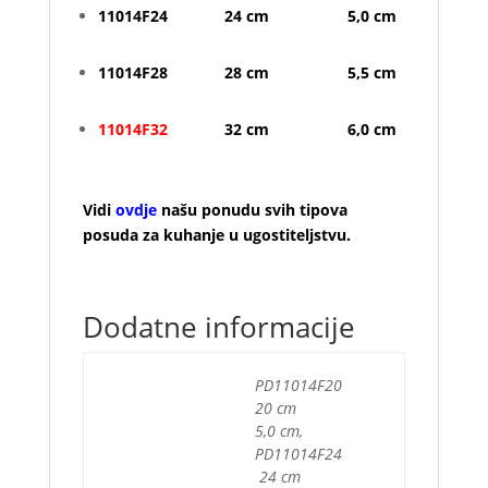
11014F24 24 cm 5,0 cm
11014F28 28 cm 5,5 cm
11014F32
32 cm 6,0 cm
Vidi
ovdje
našu ponudu svih tipova
posuda za kuhanje u ugostiteljstvu.
Dodatne informacije
PD11014F20
20 cm
5,0 cm,
PD11014F24
24 cm