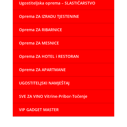
Ugostiteljska oprema – SLASTIČARSTVO
Oprema ZA IZRADU TJESTENINE
Oprema ZA RIBARNICE
Oprema ZA MESNICE
Oprema ZA HOTEL i RESTORAN
Oprema ZA APARTMANE
UGOSTITELJSKI NAMJEŠTAJ
SVE ZA VINO Vitrine-Pribor-Točenje
VIP GADGET MASTER