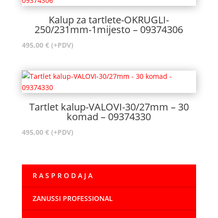
Kalup za tartlete-OKRUGLI-
250/231mm-1mijesto – 09374306
495,00
€
(+PDV)
Tartlet kalup-VALOVI-30/27mm – 30
komad – 09374330
495,00
€
(+PDV)
R A S P R O D A J A
ZANUSSI PROFESSIONAL