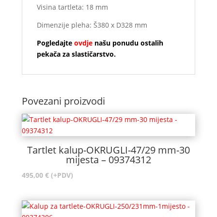
Visina tartleta: 18 mm
Dimenzije pleha: Š380 x D328 mm
Pogledajte
ovdje
našu ponudu ostalih
pekača za slastičarstvo.
Povezani proizvodi
Tartlet kalup-OKRUGLI-47/29 mm-30
mijesta – 09374312
495,00
€
(+PDV)