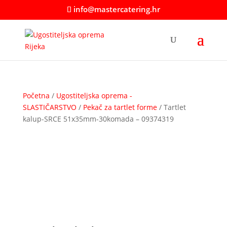
info@mastercatering.hr
Početna
/
Ugostiteljska oprema -
SLASTIČARSTVO
/
Pekač za tartlet forme
/ Tartlet
kalup-SRCE 51x35mm-30komada – 09374319