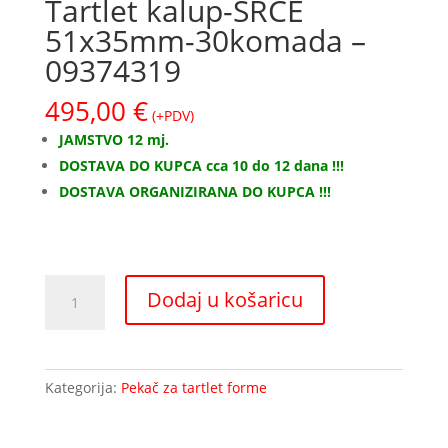
Tartlet kalup-SRCE
51x35mm-30komada –
09374319
495,00
€
(+PDV)
JAMSTVO 12 mj.
DOSTAVA DO KUPCA cca 10 do 12 dana !!!
DOSTAVA ORGANIZIRANA DO KUPCA !!!
Tartlet
Dodaj u košaricu
kalup-
SRCE
51x35mm-
30komada
Kategorija:
Pekač za tartlet forme
-
09374319
količina