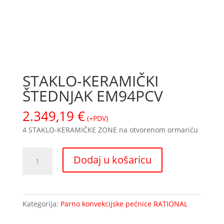
STAKLO-KERAMIČKI
ŠTEDNJAK EM94PCV
2.349,19
€
(+PDV)
4 STAKLO-KERAMIČKE ZONE na otvorenom ormariću
STAKLO-
Dodaj u košaricu
KERAMIČKI
ŠTEDNJAK
EM94PCV
količina
Kategorija:
Parno konvekcijske pećnice RATIONAL