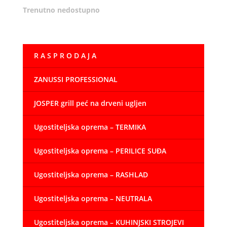
Trenutno nedostupno
R A S P R O D A J A
ZANUSSI PROFESSIONAL
JOSPER grill peć na drveni ugljen
Ugostiteljska oprema – TERMIKA
Ugostiteljska oprema – PERILICE SUĐA
Ugostiteljska oprema – RASHLAD
Ugostiteljska oprema – NEUTRALA
Ugostiteljska oprema – KUHINJSKI STROJEVI