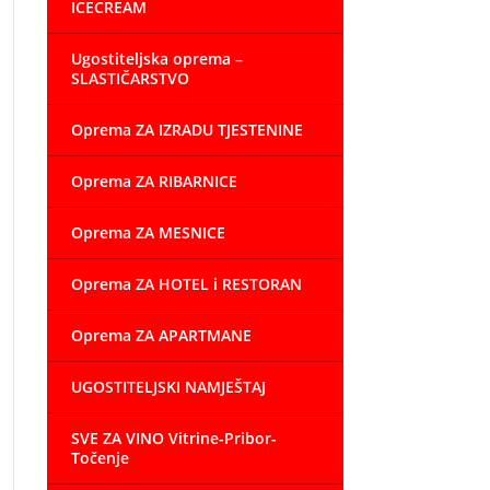
ICECREAM
Ugostiteljska oprema –
SLASTIČARSTVO
Oprema ZA IZRADU TJESTENINE
Oprema ZA RIBARNICE
Oprema ZA MESNICE
Oprema ZA HOTEL i RESTORAN
Oprema ZA APARTMANE
UGOSTITELJSKI NAMJEŠTAJ
SVE ZA VINO Vitrine-Pribor-
Točenje