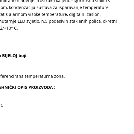
tilirano hlađenje, trostruko kaljeno sigurnosno staklo s
nom, kondenzacija sustava za isparavanje temperature
at s alarmom visoke temperature, digitalni zaslon,
utarnje LED svjetlo, n.5 podesivih staklenih polica, okretni
2/+10° C.
 BIJELOJ boji.
iferencirana temperaturna zona.
 TEHNIČKI OPIS PROIZVODA :
°C