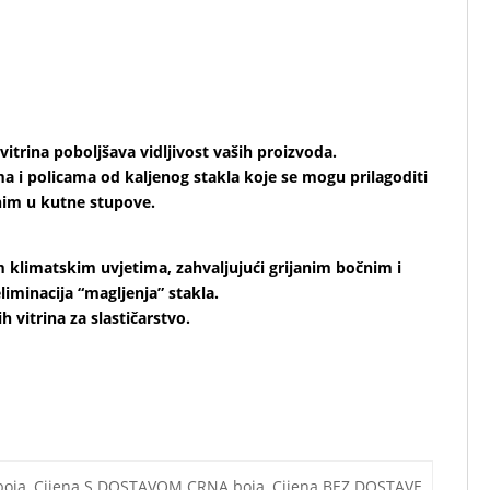
 vitrina poboljšava vidljivost vaših proizvoda.
a i policama od kaljenog stakla koje se mogu prilagoditi
anim u kutne stupove.
m klimatskim uvjetima, zahvaljujući grijanim bočnim i
liminacija “magljenja” stakla.
ih vitrina za slastičarstvo.
i
izvorne podatke o izgledu
oja, Cijena S DOSTAVOM CRNA boja, Cijena BEZ DOSTAVE