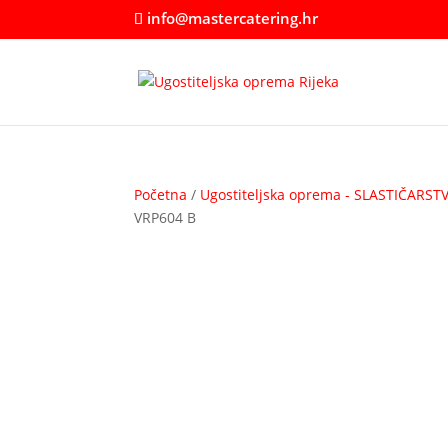
info@mastercatering.hr
Početna
/
Ugostiteljska oprema - SLASTIČARST
VRP604 B