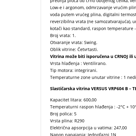
prednja ploča od crno obojenog čelika, ven
Low-e i argonom, odmrzavanje vrućim pli
voda putem vrućeg plina, digitalni termost
reverzibilna vrata (ne samozatvarajuća), un
kotači kao standard, raspon temperature -
Broj vrata: 1.
Otvaranje vrata: Swing.
Oblik vitrine: Četvrtasti.
Vitrina može biti isporučena u CRNOJ ili u
Vrsta hlađenja : Ventilirano.
Tip motora: integrirani.
Temperaturne zone unutar vitrine : 1 ned
Slastičarska vitrina VERSUS VRP604 B –
Kapacitet litara: 600,00
Temperaturni raspon hlađenja : -2°C + 10
Broj polica: 5
Vrsta plina: R290
Električna apsorpcija u vatima: 247,00
Napon napajanja: Jednofazni 1N