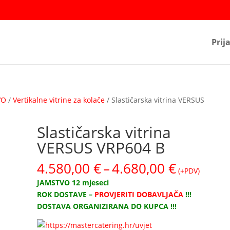
Prij
VO
/
Vertikalne vitrine za kolače
/ Slastičarska vitrina VERSUS
Slastičarska vitrina
VERSUS VRP604 B
Raspon
4.580,00
€
–
4.680,00
€
(+PDV)
cijena:
JAMSTVO 12 mjeseci
od
ROK DOSTAVE –
PROVJERITI DOBAVLJAČA
!!!
4.580,00
DOSTAVA ORGANIZIRANA DO KUPCA !!!
do
4.680,00