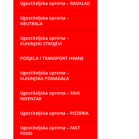
Ugostiteljska oprema – RASHLAD
Ugostiteljska oprema –
NEUTRALA
Ugostiteljska oprema –
KUHINJSKI STROJEVI
PODJELA I TRANSPORT HRANE
Ugostiteljska oprema –
KUHINJSKA POMAGALA
Ugostiteljska oprema – Sitni
INVENTAR
Ugostiteljska oprema – PIZZERIA
Ugostiteljska oprema – FAST
FOOD