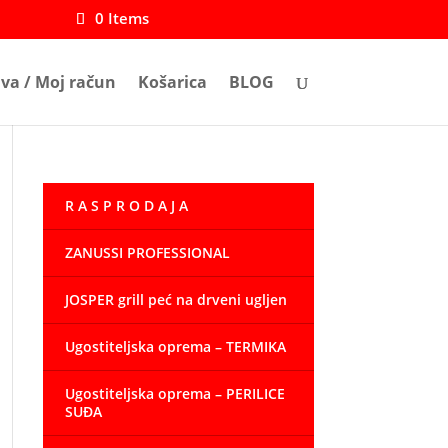
0 Items
ava / Moj račun
Košarica
BLOG
R A S P R O D A J A
ZANUSSI PROFESSIONAL
JOSPER grill peć na drveni ugljen
Ugostiteljska oprema – TERMIKA
 €
Ugostiteljska oprema – PERILICE
SUĐA
 €