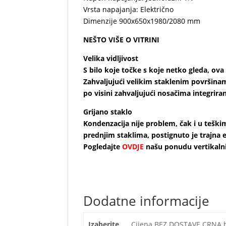
Vrsta napajanja: Električno
Dimenzije 900x650x1980/2080 mm
NEŠTO VIŠE O VITRINI
Velika vidljivost
S bilo koje točke s koje netko gleda, ova
Zahvaljujući velikim staklenim površinam
po visini zahvaljujući nosačima integrir
Grijano staklo
Kondenzacija nije problem, čak i u teški
prednjim staklima, postignuto je trajna e
Pogledajte
OVDJE
našu ponudu vertikaln
vitri
Dodatne informacije
Izaberite
Cijena BEZ DOSTAVE CRNA b