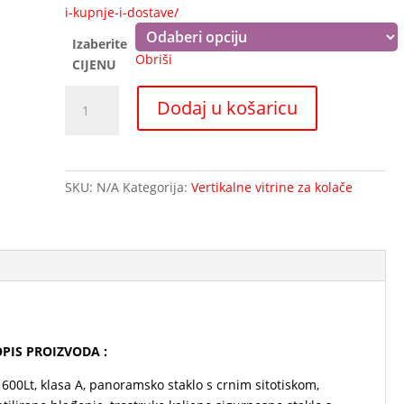
Izaberite
Obriši
CIJENU
Slastičarska
Dodaj u košaricu
vitrina
VERSUS
VRP604
B
SKU:
N/A
Kategorija:
Vertikalne vitrine za kolače
količina
 OPIS PROIZVODA :
600Lt, klasa A, panoramsko staklo s crnim sitotiskom,