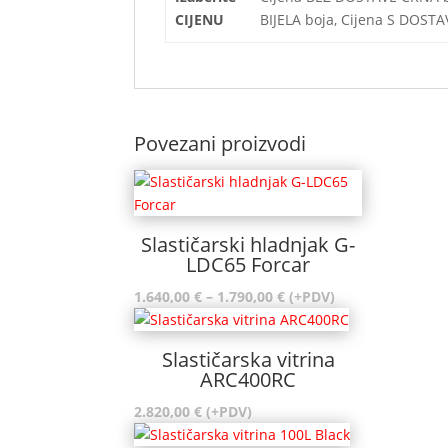
CIJENU
BIJELA boja, Cijena S DOST
Povezani proizvodi
Slastičarski hladnjak G-
LDC65 Forcar
Raspon
1.640,00
€
–
1.790,00
€
(+PDV)
cijena:
od
Slastičarska vitrina
1.640,00 €
ARC400RC
do
1.790,00 €
2.820,00
€
(+PDV)