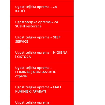
Ugostiteljska oprema – ZA
KAFIĆE
Ugostoteljska oprema – ZA
SUSHI restorane
Ugostiteljska oprema – SELF
SERVICE
Ugostiteljska oprema – HIGIJENA
i ČISTOĆA
Ugostiteljska oprema –
ELIMINACIJA ORGANSKOG
otpada
Ugostiteljska oprema – MALI
KUHINJSKI APARATI
Ugostiteljska oprema –