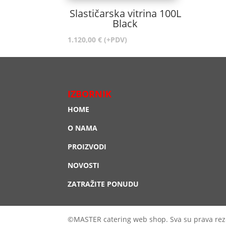
Slastičarska vitrina 100L
Black
1.120,00
€
(+PDV)
IZBORNIK
HOME
O NAMA
PROIZVODI
NOVOSTI
ZATRAŽITE PONUDU
©MASTER catering web shop. Sva su prava rez