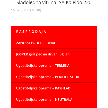
Sladoledna vitrina ISA Kaleido 220
16.323,58
€
(+PDV)
R A S P R O D A J A
ZANUSSI PROFESSIONAL
JOSPER grill peć na drveni ugljen
Ugostiteljska oprema – TERMIKA
Ugostiteljska oprema – PERILICE SUĐA
Ugostiteljska oprema – RASHLAD
Ugostiteljska oprema – NEUTRALA