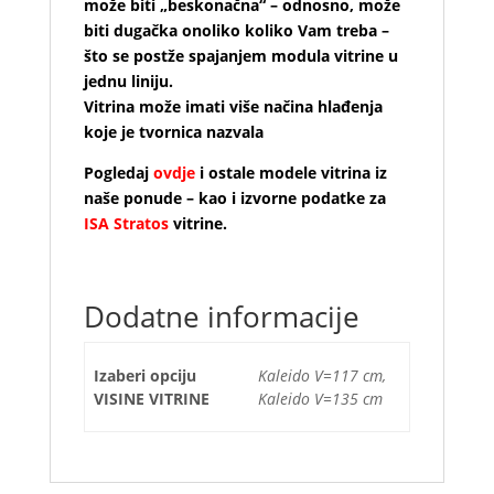
može biti „beskonačna“ – odnosno, može
biti dugačka onoliko koliko Vam treba –
što se postže spajanjem modula vitrine u
jednu liniju.
Vitrina može imati više načina hlađenja
koje je tvornica nazvala
Pogledaj
ovdje
i ostale modele vitrina iz
naše ponude – kao i izvorne podatke za
ISA Stratos
vitrine.
Dodatne informacije
Izaberi opciju
Kaleido V=117 cm,
VISINE VITRINE
Kaleido V=135 cm