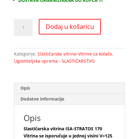
DOSTAVA ORGANIZIRANA DO KUPCA !!!
Slastičarska
Dodaj u košaricu
vitrina
ISA-
STRATOS
170
Kategorije:
Slastičarske vitrine-Vitrine za kolače
,
količina
Ugostiteljska oprema - SLASTIČARSTVO
Opis
Dodatne informacije
Opis
Slastičarska vitrina ISA-STRATOS 170
Vitrina se isporučuje u jednoj visini V=125