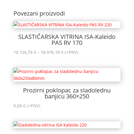
Povezani proizvodi
SLASTIČARSKA VITRINA ISA-Kaleido
PAS RV 170
Raspon
10.126,75
€
–
10.976,18
€
(+PDV)
cijena:
od
10.126,75 €
do
10.976,18 €
Prozirni poklopac za sladolednu
banjicu 360×250
9,00
€
(+PDV)