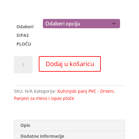
350,00 €
Odaberi
SIPAS
PLOČU
SIPAS
Dodaj u košaricu
ploče
za
meso
debljine
SKU:
N/A
Kategorije:
Kuhinjski panj PVC - Drveni
,
80mm
Panjevi za meso i sipas ploče
količina
Opis
Dodatne informacije