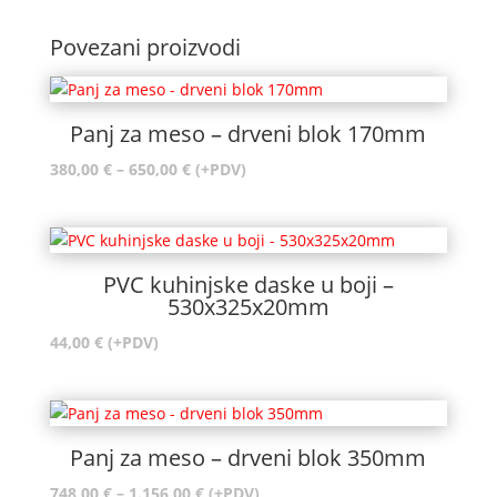
Povezani proizvodi
Panj za meso – drveni blok 170mm
Raspon
380,00
€
–
650,00
€
(+PDV)
cijena:
od
380,00 €
do
PVC kuhinjske daske u boji –
650,00 €
530x325x20mm
44,00
€
(+PDV)
Panj za meso – drveni blok 350mm
Raspon
748,00
€
–
1.156,00
€
(+PDV)