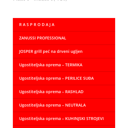
cijena:
od
748,00 €
R A S P R O D A J A
do
1.156,00 €
ZANUSSI PROFESSIONAL
JOSPER grill peć na drveni ugljen
Ugostiteljska oprema – TERMIKA
Ugostiteljska oprema – PERILICE SUĐA
Ugostiteljska oprema – RASHLAD
Ugostiteljska oprema – NEUTRALA
Ugostiteljska oprema – KUHINJSKI STROJEVI