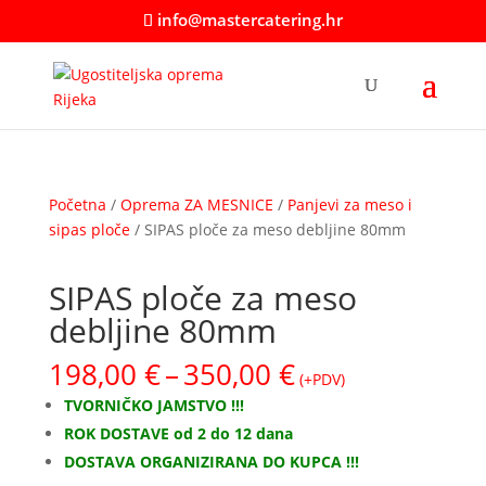
info@mastercatering.hr
Početna
/
Oprema ZA MESNICE
/
Panjevi za meso i
sipas ploče
/ SIPAS ploče za meso debljine 80mm
SIPAS ploče za meso
debljine 80mm
Raspon
198,00
€
–
350,00
€
(+PDV)
cijena:
TVORNIČKO JAMSTVO !!!
od
ROK DOSTAVE od 2 do 12 dana
198,00 €
DOSTAVA ORGANIZIRANA DO KUPCA !!!
do