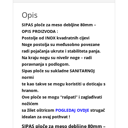
Opis
SIPAS ploče za meso debljine 80mm –
OPIS PROIZVODA :
Postolje od INOX kvadratnih cijevi
Noge postolja su međusobno povezane
radi pojačanja ukrute i stabiliteta panja.
Na kraju nogu su nivelir noge – radi
poravnanja s podlogom.
Sipas ploče su sukladne SANITARNOJ
normi
te kao takve se mogu koristiti u doticaju s
hranom.
Ove ploče se mogu “rašpati” i zaglađivati
nožićem
sa žilet oštricom
POGLEDAJ OVDJE
strugač
idealan za ovaj pothvat !
SIPAS ploče za meso debljine 80mm –