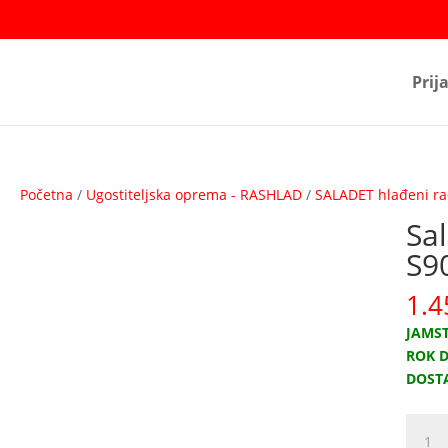
Prij
Početna
/
Ugostiteljska oprema - RASHLAD
/
SALADET hlađeni rad
Sal
S9
1.4
JAMST
ROK D
DOST
Salade
hlađe