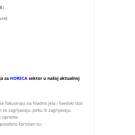
 :
0%HR
ja za
HORECA
sektor u našoj aktualnoj
e fokusiraju na hladna jela i švedski stol.
se zagrijavaju, peku ili zagrijavaju,
ke opreme.
i posebno koristan su :