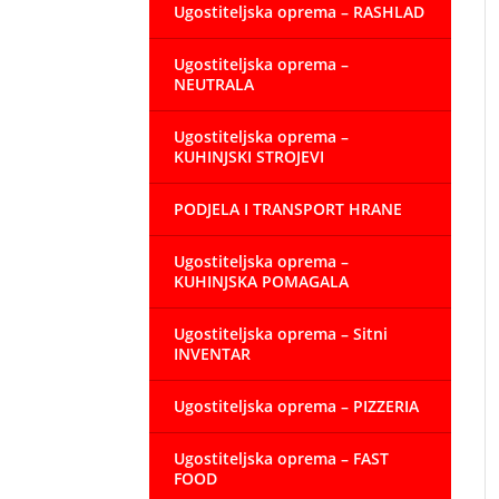
Ugostiteljska oprema – RASHLAD
Ugostiteljska oprema –
NEUTRALA
Ugostiteljska oprema –
KUHINJSKI STROJEVI
PODJELA I TRANSPORT HRANE
Ugostiteljska oprema –
KUHINJSKA POMAGALA
Ugostiteljska oprema – Sitni
INVENTAR
Ugostiteljska oprema – PIZZERIA
Ugostiteljska oprema – FAST
FOOD