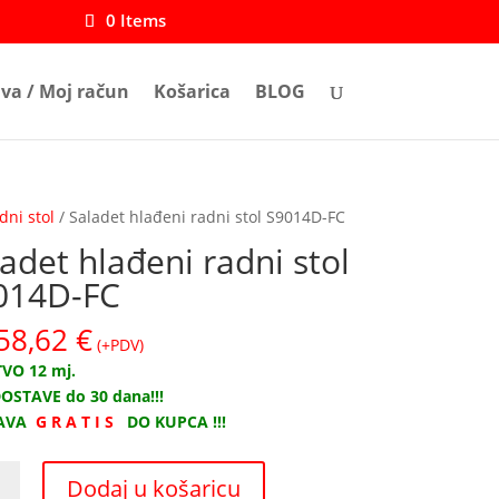
0 Items
ava / Moj račun
Košarica
BLOG
ni stol
/ Saladet hlađeni radni stol S9014D-FC
adet hlađeni radni stol
014D-FC
58,62
€
(+PDV)
VO 12 mj.
OSTAVE do 30 dana!!!
AVA
G R A T I S
DO KUPCA !!!
t
Dodaj u košaricu
ni