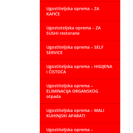
Ugostiteljska oprema – ZA
KAFIĆE
Ugostoteljska oprema – ZA
SUSHI restorane
Ugostiteljska oprema – SELF
SERVICE
Ugostiteljska oprema – HIGIJENA
i ČISTOĆA
Ugostiteljska oprema –
ELIMINACIJA ORGANSKOG
otpada
Ugostiteljska oprema – MALI
KUHINJSKI APARATI
Ugostiteljska oprema –