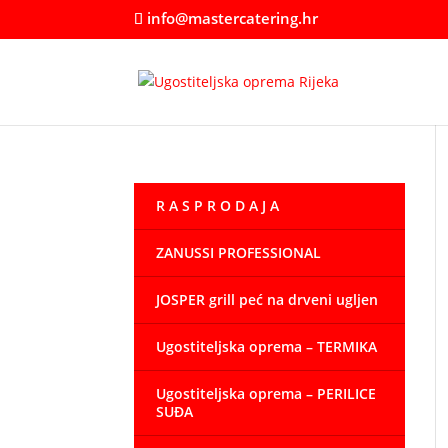
info@mastercatering.hr
R A S P R O D A J A
ZANUSSI PROFESSIONAL
JOSPER grill peć na drveni ugljen
Ugostiteljska oprema – TERMIKA
Ugostiteljska oprema – PERILICE
SUĐA