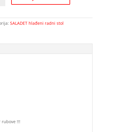
D-
rija:
SALADET hlađeni radni stol
na
 rubove !!!