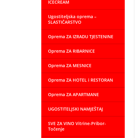
ICECREAM
Ugostiteljska oprema –
SLASTIČARSTVO
Oprema ZA IZRADU TJESTENINE
Oprema ZA RIBARNICE
Oprema ZA MESNICE
Oprema ZA HOTEL i RESTORAN
Oprema ZA APARTMANE
UGOSTITELJSKI NAMJEŠTAJ
SVE ZA VINO Vitrine-Pribor-
Točenje