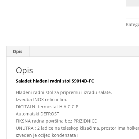
radni
stol
S9014
Katego
FC
količi
Opis
Opis
Saladet hlađeni radni stol S9014D-FC
Hlađeni radni stol za pripremu i izradu salate.
Izvedba INOX čelični lim.
DIGITALNI termostat H.A.C.C.P.
Automatski DEFROST
FIKSNA radna površina bez PRIZIDNICE
UNUTRA : 2 ladice na teleskop klizačima, prostor ima holker
Izveden je ocijed kondenzata !