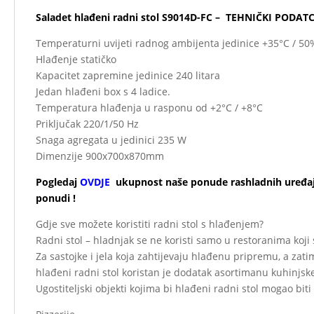
Saladet hlađeni radni stol S9014D-FC
– TEHNIČKI PODATCI
Temperaturni uvijeti radnog ambijenta jedinice +35°C / 5
Hlađenje statičko
Kapacitet zapremine jedinice 240 litara
Jedan hlađeni box s 4 ladice.
Temperatura hlađenja u rasponu od +2°C / +8°C
Priključak 220/1/50 Hz
Snaga agregata u jedinici 235 W
Dimenzije 900x700x870mm
Pogledaj
OVDJE
ukupnost naše ponude rashladnih uređa
ponudi !
Gdje sve možete koristiti radni stol s hlađenjem?
Radni stol – hladnjak se ne koristi samo u restoranima koji s
Za sastojke i jela koja zahtijevaju hlađenu pripremu, a zatim 
hlađeni radni stol koristan je dodatak asortimanu kuhinjs
Ugostiteljski objekti kojima bi hlađeni radni stol mogao bit