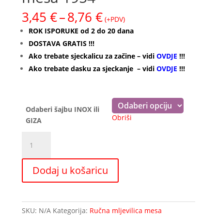
Raspon
3,45
€
–
8,76
€
(+PDV)
cijena:
ROK ISPORUKE od 2 do 20 dana
od
DOSTAVA GRATIS !!!
3,45 €
Ako trebate sjeckalicu za začine – vidi
OVDJE
!!!
do
8,76 €
Ako trebate dasku za sjeckanje – vidi
OVDJE
!!!
Odaberi šajbu INOX ili
Obriši
GIZA
Šajbe
za
ručnu
Dodaj u košaricu
mljevilicu
mesa
1954
količina
SKU:
N/A
Kategorija:
Ručna mljevilica mesa