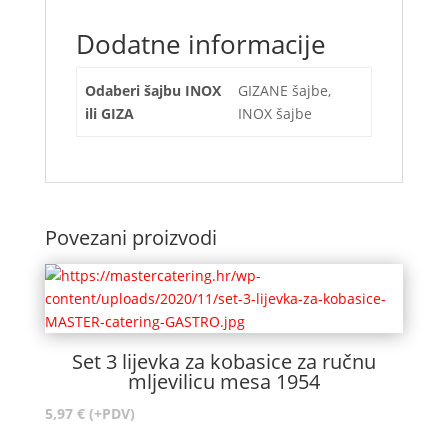
Dodatne informacije
Odaberi šajbu INOX
GIZANE šajbe,
ili GIZA
INOX šajbe
Povezani proizvodi
Set 3 lijevka za kobasice za ručnu
mljevilicu mesa 1954
5,97
€
(+PDV)