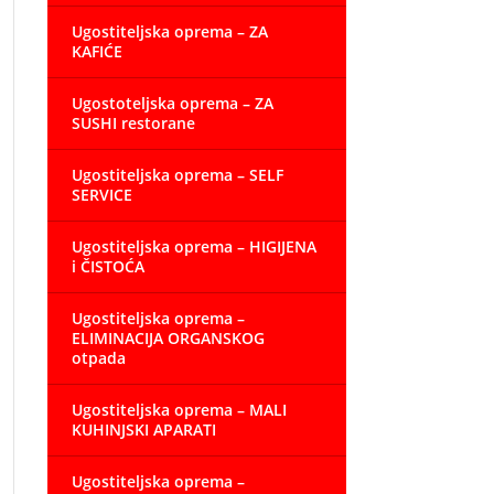
Ugostiteljska oprema – ZA
KAFIĆE
Ugostoteljska oprema – ZA
SUSHI restorane
Ugostiteljska oprema – SELF
SERVICE
Ugostiteljska oprema – HIGIJENA
i ČISTOĆA
Ugostiteljska oprema –
ELIMINACIJA ORGANSKOG
otpada
Ugostiteljska oprema – MALI
KUHINJSKI APARATI
Ugostiteljska oprema –