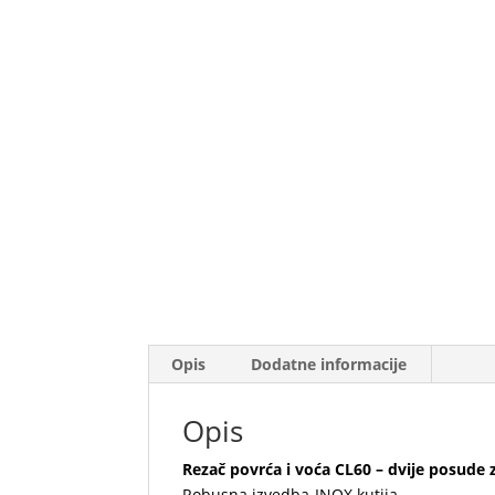
Opis
Dodatne informacije
Opis
Rezač povrća i voća CL60 – dvije posude 
Robusna izvedba-INOX kutija