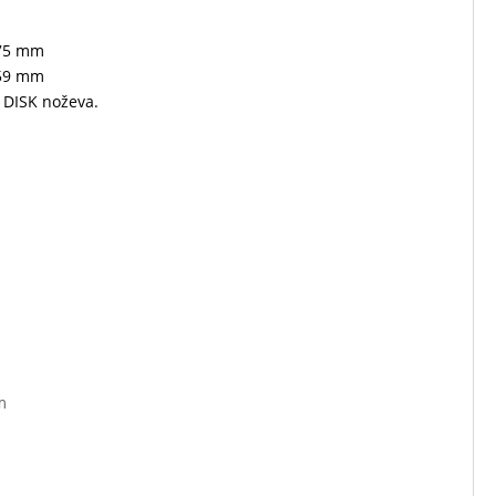
75 mm
59 mm
DISK noževa.
m