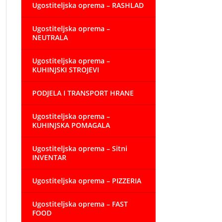
Ugostiteljska oprema – RASHLAD
Ugostiteljska oprema –
NEUTRALA
Ugostiteljska oprema –
KUHINJSKI STROJEVI
PODJELA I TRANSPORT HRANE
Ugostiteljska oprema –
KUHINJSKA POMAGALA
Ugostiteljska oprema – Sitni
INVENTAR
Ugostiteljska oprema – PIZZERIA
Ugostiteljska oprema – FAST
FOOD