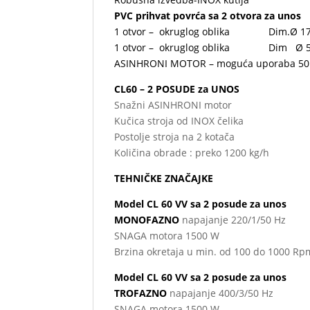
PVC prihvat povrća sa 2 otvora za unos
1 otvor – okruglog oblika Dim.Ø 1
1 otvor – okruglog oblika Dim Ø 
ASINHRONI MOTOR – moguća uporaba 50 
CL60 – 2 POSUDE za UNOS
Snažni ASINHRONI motor
Kučica stroja od INOX čelika
Postolje stroja na 2 kotača
Količina obrade : preko 1200 kg/h
TEHNIČKE ZNAČAJKE
Model CL 60 VV sa 2 posude za unos
MONOFAZNO
napajanje 220/1/50 Hz
SNAGA motora 1500 W
Brzina okretaja u min. od 100 do 1000 Rp
Model CL 60 VV sa 2 posude za unos
TROFAZNO
napajanje 400/3/50 Hz
SNAGA motora 1500 W