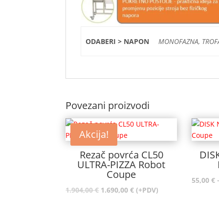
ODABERI > NAPON
MONOFAZNA, TROF
Povezani proizvodi
Akcija!
Rezač povrća CL50
DIS
ULTRA-PIZZA Robot
Coupe
55,00
€
Izvorna
Trenutna
1.904,00
€
1.690,00
€
(+PDV)
cijena
cijena
bila
je: