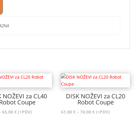
AZNA
K NOŽEVI za CL40
DISK NOŽEVI za CL20
Robot Coupe
Robot Coupe
Raspon
Raspon
–
65,00
€
(+PDV)
61,00
€
–
74,00
€
(+PDV)
cijena:
cijena:
od
od
55,00 €
61,00 €