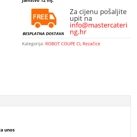
Jamstvo 12 mj.
Za cijenu pošaljite
upit na
info@mastercateri
ng.hr
Kategorija:
ROBOT COUPE CL Rezačice
za unos