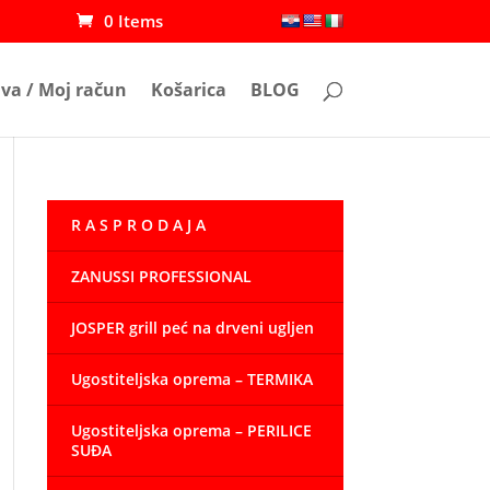
0 Items
ava / Moj račun
Košarica
BLOG
R A S P R O D A J A
ZANUSSI PROFESSIONAL
JOSPER grill peć na drveni ugljen
Ugostiteljska oprema – TERMIKA
Ugostiteljska oprema – PERILICE
SUĐA