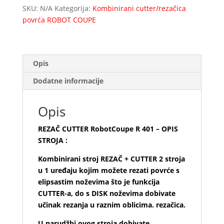
401
SKU:
N/A
Kategorija:
Kombinirani cutter/rezačica
količina
povrća ROBOT COUPE
Opis
Dodatne informacije
Opis
REZAČ CUTTER RobotCoupe R 401 – OPIS
STROJA :
Kombinirani stroj REZAČ + CUTTER
2 stroja
u 1 uređaju kojim možete rezati povrće s
elipsastim noževima što je f
unkcija
CUTTER-a, do s DISK noževima dobivate
učinak rezanja u raznim oblicima. rezačica.
U narudžbi ovog stroja dobivate