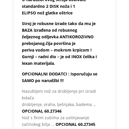
standardno 2 DISK noža i 1
ELIPSO nož glatke oštrice
Stroj je robusne izrade tako da mu je
BAZA izrađena od robusnog
željeznog odljevka ANTIKOROZIVNO
prebojanog,čija površina je
periva vodom – mokrom krpicom !
Gornji – radni dio – je od INOX čelika i
lexan materijala.
OPCIONALNI DODATCI : Isporučuju se
SAMO po narudžbi !!!
Nazubljeni nož za drobljenje pri izradi
kolača
drobljenje, oraha, lješnjaka, badema …
OPCIONAL 60.27346
Nož s finim zubima za usitnjavanje
začinskog bilja …
OPCIONAL
60.27345