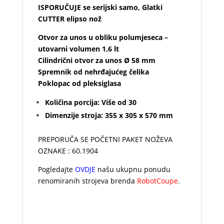
ISPORUČUJE se serijski samo,
Glatki
CUTTER elipso nož
Otvor za unos u obliku polumjeseca –
utovarni volumen 1,6 lt
Cilindrični otvor za unos Ø 58 mm
Spremnik od nehrđajućeg čelika
Poklopac od pleksiglasa
Količina porcija: Više od 30
Dimenzije stroja: 355 x 305 x 570 mm
PREPORUČA SE POČETNI PAKET NOŽEVA
OZNAKE : 60.1904
Pogledajte
OVDJE
našu ukupnu ponudu
renomiranih strojeva brenda
RobotCoupe
.