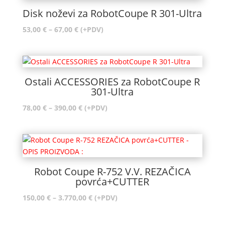
Disk noževi za RobotCoupe R 301-Ultra
Raspon
53,00
€
–
67,00
€
(+PDV)
cijena:
od
53,00 €
do
Ostali ACCESSORIES za RobotCoupe R
67,00 €
301-Ultra
Raspon
78,00
€
–
390,00
€
(+PDV)
cijena:
od
78,00 €
do
390,00 €
Robot Coupe R-752 V.V. REZAČICA
povrća+CUTTER
Raspon
150,00
€
–
3.770,00
€
(+PDV)
cijena:
od