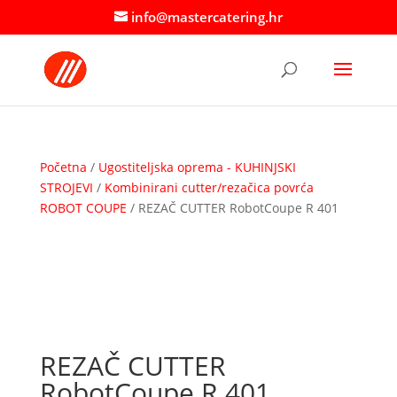
info@mastercatering.hr
Početna
/
Ugostiteljska oprema - KUHINJSKI
STROJEVI
/
Kombinirani cutter/rezačica povrća
ROBOT COUPE
/ REZAČ CUTTER RobotCoupe R 401
REZAČ CUTTER
RobotCoupe R 401