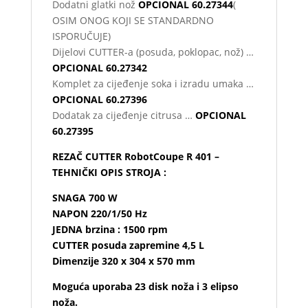
Dodatni glatki nož
OPCIONAL
60.27344
(
OSIM ONOG KOJI SE STANDARDNO
ISPORUČUJE)
Dijelovi CUTTER-a (posuda, poklopac, nož) …
OPCIONAL
60.27342
Komplet za cijeđenje soka i izradu umaka …
OPCIONAL
60.27396
Dodatak za cijeđenje citrusa …
OPCIONAL
60.27395
REZAČ CUTTER RobotCoupe R 401 –
TEHNIČKI OPIS STROJA :
SNAGA 700 W
NAPON 220/1/50 Hz
JEDNA brzina : 1500 rpm
CUTTER posuda zapremine 4,5 L
Dimenzije 320 x 304 x 570 mm
Moguća uporaba 23 disk noža i 3 elipso
noža.