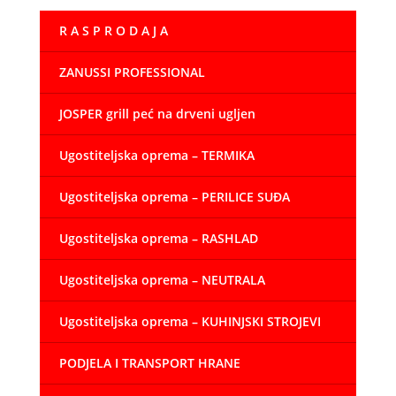
150,00 €
R A S P R O D A J A
do
3.770,00 €
ZANUSSI PROFESSIONAL
JOSPER grill peć na drveni ugljen
Ugostiteljska oprema – TERMIKA
Ugostiteljska oprema – PERILICE SUĐA
Ugostiteljska oprema – RASHLAD
Ugostiteljska oprema – NEUTRALA
Ugostiteljska oprema – KUHINJSKI STROJEVI
PODJELA I TRANSPORT HRANE