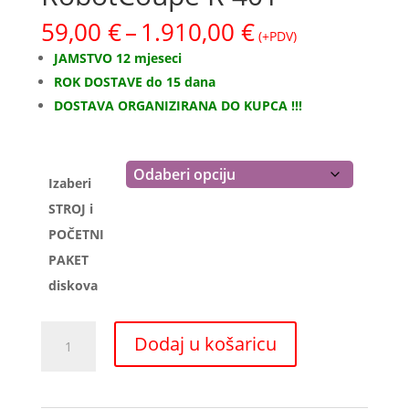
Raspon
59,00
€
–
1.910,00
€
(+PDV)
cijena:
JAMSTVO 12 mjeseci
od
ROK DOSTAVE do 15 dana
59,00 €
DOSTAVA ORGANIZIRANA DO KUPCA !!!
do
1.910,00 €
Izaberi
STROJ i
POČETNI
PAKET
diskova
REZAČ
Dodaj u košaricu
CUTTER
RobotCoupe
R