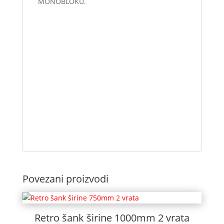
MONOBLOKU.
I banchi bar costituiscono il vero e proprio
piano di lavoro per ogni barman e devono
quindi essere semplici e funzionali, per
agevolarlo nei movimenti. I nostri banconi
barman sono pronti per essere pannellati
in base allo stile del tuo locale e sono
disponibili in versione neutra o refrigerata,
per garantirti il perfetto mantenimento di
cibi e bevande.
Povezani proizvodi
Retro šank širine 1000mm 2 vrata