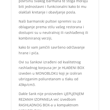
površinu svakog barmana te stoga moraju
biti jednostavni i funkcionalni kako bi mu
olakšali kretanje i obavljanje posla.
Naši barmanski pultovi spremni su za
oblaganje prema stilu vašeg restorana i
dostupni su u neutralnoj ili rashlađenoj ili
kombiniranoj verziji,
kako bi vam jamčili savršeno održavanje
hrane i pića.
Ovi su šankovi izrađeni od kvalitetnog
rashladnog korpusa jer je HLAĐENI BOX
izveden u MONOBLOKU koji je izoliran
ubrizganim poliuretanom u tlaku od
43kp/cm3.
Dakle šank nije proizveden LJEPLJENJEM
REZANIH IZOPANELA već izvedbom
RASHLADNOG BOX-a u kompaktnom