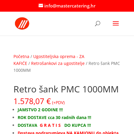
info@mastercatering.hr
Početna
/
Ugostiteljska oprema - ZA
KAFIĆE
/
Retrošankovi za ugostitelje
/ Retro šank PMC
1000MM
Retro šank PMC 1000MM
1.578,07
€
(+PDV)
JAMSTVO 2 GODINE !!!
ROK DOSTAVE cca 30 radnih dana !!!
DOSTAVA
G R A T I S
DO KUPCA !!!
Dostava podrazumjeva NA KAMIONU do objekta