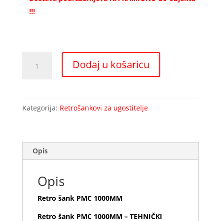
!!!
Retro
Dodaj u košaricu
šank
PMC
1000MM
količina
Kategorija:
Retrošankovi za ugostitelje
Opis
Opis
Retro šank PMC 1000MM
Retro šank PMC 1000MM – TEHNIČKI