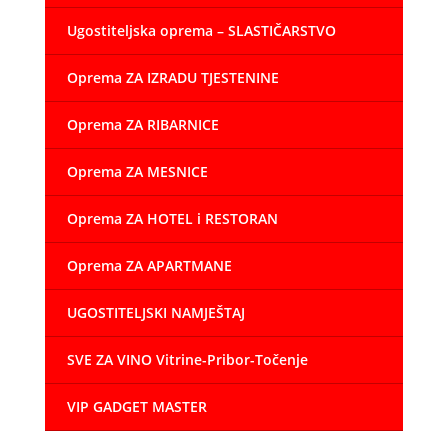
Ugostiteljska oprema – SLASTIČARSTVO
Oprema ZA IZRADU TJESTENINE
Oprema ZA RIBARNICE
Oprema ZA MESNICE
Oprema ZA HOTEL i RESTORAN
Oprema ZA APARTMANE
UGOSTITELJSKI NAMJEŠTAJ
SVE ZA VINO Vitrine-Pribor-Točenje
VIP GADGET MASTER