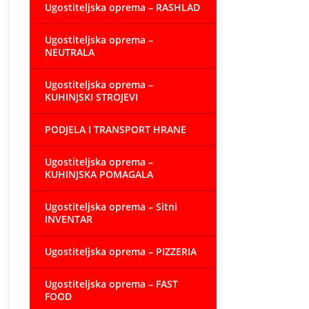
Ugostiteljska oprema – RASHLAD
Ugostiteljska oprema –
NEUTRALA
Ugostiteljska oprema –
KUHINJSKI STROJEVI
PODJELA I TRANSPORT HRANE
Ugostiteljska oprema –
KUHINJSKA POMAGALA
Ugostiteljska oprema – Sitni
INVENTAR
Ugostiteljska oprema – PIZZERIA
Ugostiteljska oprema – FAST
FOOD