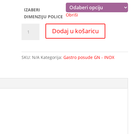
IZABERI
Obriši
DIMENZIJU POLICE
Rešetkasta
Dodaj u košaricu
polica
za
konvektomat
količina
SKU:
N/A
Kategorija:
Gastro posude GN - INOX