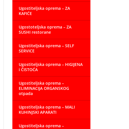
Ugostiteljska oprema – ZA
KAFIĆE
Ugostoteljska oprema – ZA
SUSHI restorane
Ugostiteljska oprema – SELF
SERVICE
Ugostiteljska oprema – HIGIJENA
i ČISTOĆA
Ugostiteljska oprema –
ELIMINACIJA ORGANSKOG
otpada
Ugostiteljska oprema – MALI
KUHINJSKI APARATI
Ugostiteljska oprema –