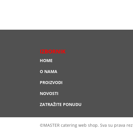
IZBORNIK
HOME
O NAMA
PROIZVODI
NOVOSTI
ZATRAŽITE PONUDU
©MASTER catering web shop. Sva su prava rez