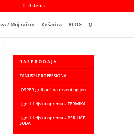
0 Items
ava / Moj račun
Košarica
BLOG
R A S P R O D A J A
ZANUSSI PROFESSIONAL
JOSPER grill peć na drveni ugljen
Ugostiteljska oprema – TERMIKA
Ugostiteljska oprema – PERILICE
SUĐA