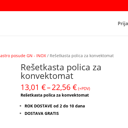
Prij
astro posude GN - INOX
/ Rešetkasta polica za konvektomat
Rešetkasta polica za
konvektomat
Raspon
13,01
€
–
22,56
€
(+PDV)
cijena:
Rešetkasta polica za konvektomat
od
13,01 €
ROK DOSTAVE od 2 do 10 dana
do
DOSTAVA GRATIS
22,56 €