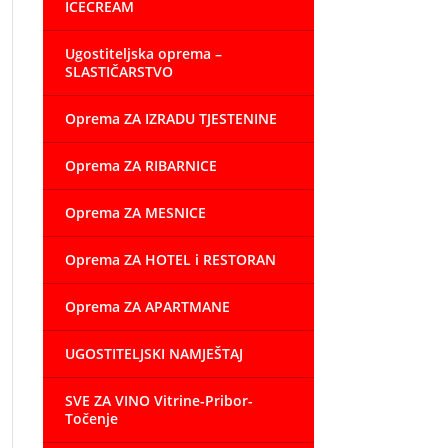
ICECREAM
Ugostiteljska oprema –
SLASTIČARSTVO
Oprema ZA IZRADU TJESTENINE
Oprema ZA RIBARNICE
Oprema ZA MESNICE
Oprema ZA HOTEL i RESTORAN
Oprema ZA APARTMANE
UGOSTITELJSKI NAMJEŠTAJ
SVE ZA VINO Vitrine-Pribor-
Točenje