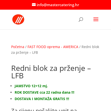
info@mastercatering.hr
Početna
/
FAST FOOD oprema - AMERICA
/ Redni blok
za prženje – LFB
Redni blok za prženje –
LFB
JAMSTVO 12+12 mj.
ROK DOSTAVE cca 22 radna dana !!!
DOSTAVA I MONTAŽA GRATIS !!!
Za cijenu pošaljite upit na