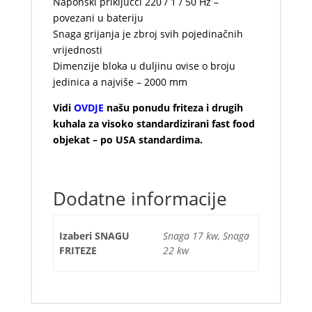
Naponski priključci 220 / 1 / 50 Hz –
povezani u bateriju
Snaga grijanja je zbroj svih pojedinačnih
vrijednosti
Dimenzije bloka u duljinu ovise o broju
jedinica a najviše – 2000 mm
Vidi
OVDJE
našu ponudu friteza i drugih
kuhala za visoko standardizirani fast food
objekat – po
USA
standardima.
Dodatne informacije
Izaberi SNAGU
Snaga 17 kw, Snaga
FRITEZE
22 kw