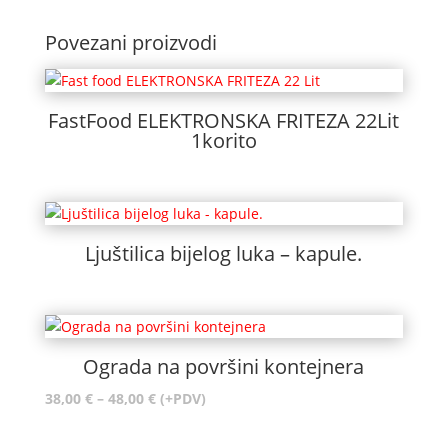
Povezani proizvodi
FastFood ELEKTRONSKA FRITEZA 22Lit
1korito
Ljuštilica bijelog luka – kapule.
Ograda na površini kontejnera
Raspon
38,00
€
–
48,00
€
(+PDV)
cijena:
od