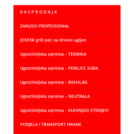
38,00 €
R A S P R O D A J A
do
48,00 €
ZANUSSI PROFESSIONAL
JOSPER grill peć na drveni ugljen
Ugostiteljska oprema – TERMIKA
Ugostiteljska oprema – PERILICE SUĐA
Ugostiteljska oprema – RASHLAD
Ugostiteljska oprema – NEUTRALA
Ugostiteljska oprema – KUHINJSKI STROJEVI
PODJELA I TRANSPORT HRANE