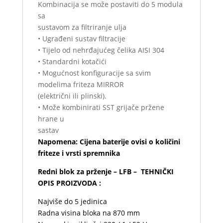
Kombinacija se može postaviti do 5 modula
sa
sustavom za filtriranje ulja
• Ugrađeni sustav filtracije
• Tijelo od nehrđajućeg čelika AISI 304
• Standardni kotačići
• Mogućnost konfiguracije sa svim
modelima friteza MIRROR
(električni ili plinski).
• Može kombinirati SST grijače pržene
hrane u
sastav
Napomena: Cijena baterije ovisi o količini
friteze i vrsti spremnika
Redni blok za prženje – LFB – TEHNIČKI
OPIS PROIZVODA :
Najviše do 5 jedinica
Radna visina bloka na 870 mm