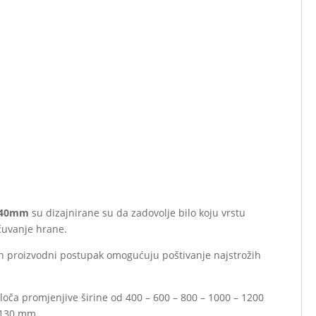
2940mm
su dizajnirane su da zadovolje bilo koju vrstu
čuvanje hrane.
van proizvodni postupak omogućuju poštivanje najstrožih
oča promjenjive širine od 400 – 600 – 800 – 1000 – 1200
 130 mm.