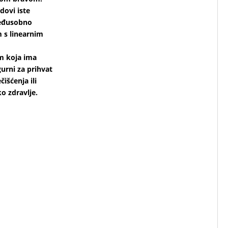
dovi iste
međusobno
 s linearnim
m koja ima
urni za prihvat
išćenja ili
o zdravlje.