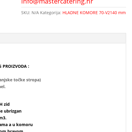
info@mastercatering.hr
SKU:
N/A
Kategorija:
HLADNE KOMORE 70-V2140 mm
S PROIZVODA :
anjske točke stropa)
el.
H zid
je ubrizgan
cm3.
čama a u komoru
snom bravom.