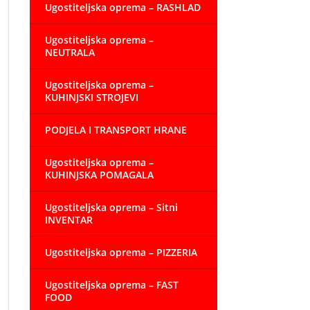
Ugostiteljska oprema – RASHLAD
Ugostiteljska oprema –
NEUTRALA
Ugostiteljska oprema –
KUHINJSKI STROJEVI
PODJELA I TRANSPORT HRANE
Ugostiteljska oprema –
KUHINJSKA POMAGALA
Ugostiteljska oprema – Sitni
INVENTAR
Ugostiteljska oprema – PIZZERIA
Ugostiteljska oprema – FAST
FOOD