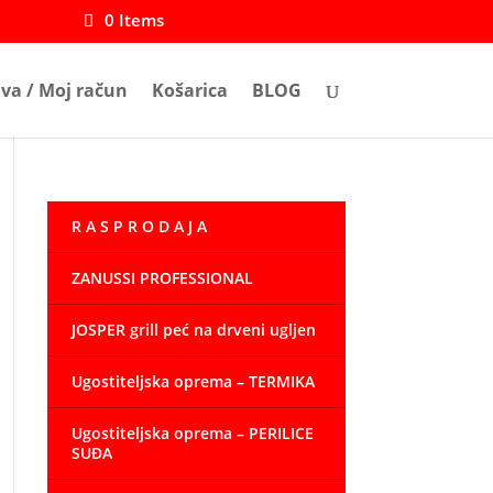
0 Items
ava / Moj račun
Košarica
BLOG
R A S P R O D A J A
ZANUSSI PROFESSIONAL
JOSPER grill peć na drveni ugljen
Ugostiteljska oprema – TERMIKA
Ugostiteljska oprema – PERILICE
SUĐA