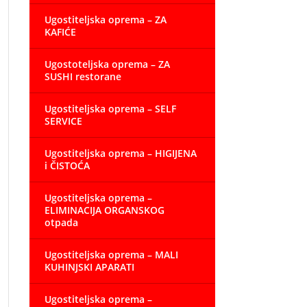
Ugostiteljska oprema – ZA
KAFIĆE
Ugostoteljska oprema – ZA
SUSHI restorane
Ugostiteljska oprema – SELF
SERVICE
Ugostiteljska oprema – HIGIJENA
i ČISTOĆA
Ugostiteljska oprema –
ELIMINACIJA ORGANSKOG
otpada
Ugostiteljska oprema – MALI
KUHINJSKI APARATI
Ugostiteljska oprema –