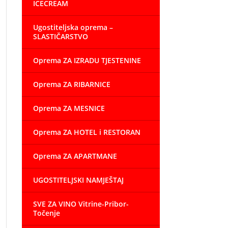
ICECREAM
Ugostiteljska oprema –
SLASTIČARSTVO
Oprema ZA IZRADU TJESTENINE
Oprema ZA RIBARNICE
Oprema ZA MESNICE
Oprema ZA HOTEL i RESTORAN
Oprema ZA APARTMANE
UGOSTITELJSKI NAMJEŠTAJ
SVE ZA VINO Vitrine-Pribor-
Točenje