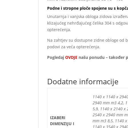
Podne i stropne ploče spojene su s kopča
Unutarnja i vanjska obloga zidova izrađen
klizajućeg nehrđajućeg čelika 304 s odgo
opterećenja.
Na zahtjev su dostupne zidne obloge od bij
podovi za veća opterećenja.
Pogledaj
OVDJE
našu ponudu – također 
Dodatne informacije
1140 x 1140 x 294
2940 mm m3 4,2, 1
5,9, 1140 x 2140 x
2540 x 2940 mm m3
IZABERI
mm m3 8,5, 1140 x
DIMENZIJU I
1140 x 3540 x 294