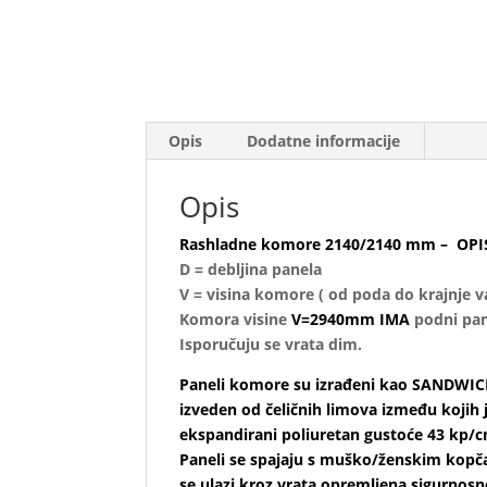
Opis
Dodatne informacije
Opis
Rashladne komore 2140/2140 mm – OPI
D = debljina panela
V = visina komore ( od poda do krajnje v
Komora visine
V=2940mm IMA
podni pan
Isporučuju se vrata dim.
Paneli komore su izrađeni kao SANDWIC
izveden od čeličnih limova između kojih 
ekspandirani poliuretan gustoće 43 kp/
Paneli se spajaju s muško/ženskim kop
se ulazi kroz vrata opremljena sigurno