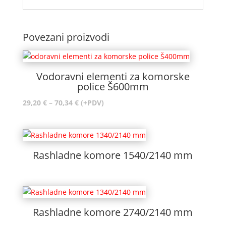
Povezani proizvodi
Vodoravni elementi za komorske
police Š600mm
Raspon
29,20
€
–
70,34
€
(+PDV)
cijena:
od
29,20 €
do
Rashladne komore 1540/2140 mm
70,34 €
Rashladne komore 2740/2140 mm