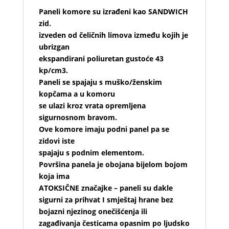
Paneli komore su izrađeni kao SANDWICH
zid.
izveden od čeličnih limova između kojih je
ubrizgan
ekspandirani poliuretan gustoće 43
kp/cm3.
Paneli se spajaju s muško/ženskim
kopčama a u komoru
se ulazi kroz vrata opremljena
sigurnosnom bravom.
Ove komore imaju podni panel pa se
zidovi iste
spajaju s podnim elementom.
Površina panela je obojana bijelom bojom
koja ima
ATOKSIČNE značajke – paneli su dakle
sigurni za prihvat
I smještaj hrane bez
bojazni njezinog onečišćenja ili
zagađivanja česticama opasnim po ljudsko