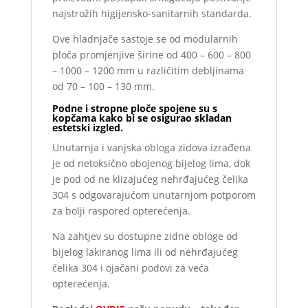
najstrožih higijensko-sanitarnih standarda.
Ove hladnjače sastoje se od modularnih
ploča promjenjive širine od 400 – 600 – 800
– 1000 – 1200 mm u različitim debljinama
od 70 – 100 – 130 mm.
Podne i stropne ploče spojene su s
kopčama kako bi se osigurao skladan
estetski izgled.
Unutarnja i vanjska obloga zidova izrađena
je od netoksično obojenog bijelog lima, dok
je pod od ne klizajućeg nehrđajućeg čelika
304 s odgovarajućom unutarnjom potporom
za bolji raspored opterećenja.
Na zahtjev su dostupne zidne obloge od
bijelog lakiranog lima ili od nehrđajućeg
čelika 304 i ojačani podovi za veća
opterećenja.