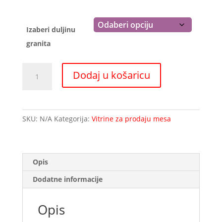
809,61 €
Izaberi duljinu
granita
Radna
Dodaj u košaricu
ploha
od
granita
vitrina
SKU:
N/A
Kategorija:
Vitrine za prodaju mesa
PANAREA
količina
Opis
Dodatne informacije
Opis