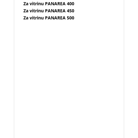
Za vitrinu PANAREA 400
Za vitrinu PANAREA 450
Za vitrinu PANAREA 500
Banco refrigerato semi-ventilato per
l’esposizione e la conservazione di prodotti
freschi e preconfezionati ELEGANTE ED
AFFIDABILE.
(RIPIANO INTERMEDIO E SCORREVOLI
POSTERIORI NON INCLUSI NEL PREZZO)
Vetrina ideale per :
pasticcerie,
gastronomie, salumerie, macellerie,
pizzerie, snack e per latticini/formaggi.
CARATTERISTICHE
:
• Ideale per collocazione in ambienti stretti
• Ingombro contenuto (profondità di soli
90 cm)