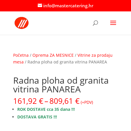
info@mastercatering.hr
Početna
/
Oprema ZA MESNICE
/
Vitrine za prodaju
mesa
/ Radna ploha od granita vitrina PANAREA
Radna ploha od granita
vitrina PANAREA
Raspon
161,92
€
–
809,61
€
(+PDV)
cijena:
ROK DOSTAVE cca 35 dana !!!
od
DOSTAVA GRATIS !!!
161,92 €
do