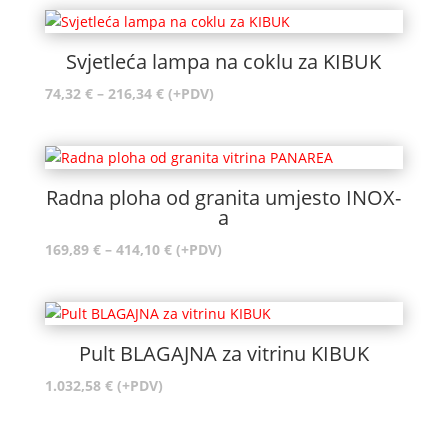
Svjetleća lampa na coklu za KIBUK
Raspon
74,32
€
–
216,34
€
(+PDV)
cijena:
od
74,32 €
do
Radna ploha od granita umjesto INOX-
216,34 €
a
Raspon
169,89
€
–
414,10
€
(+PDV)
cijena:
od
169,89 €
do
Pult BLAGAJNA za vitrinu KIBUK
414,10 €
1.032,58
€
(+PDV)