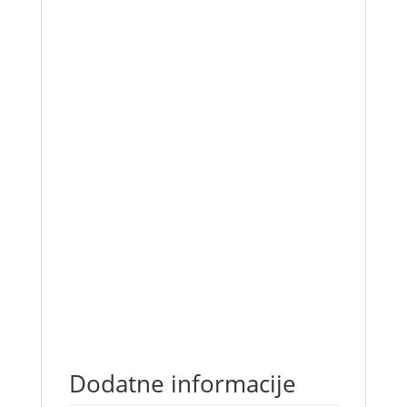
• Tecnologia, design e produzione “Made in
Italy”
• Facilità d’installazione
• Basso consumo energetico
• Basso impatto ambientale
• Vasca realizzata senza l’uso di CFC
• Possibilità di personalizzazioni su
richiesta
• Classe climatica 3 (Temperatura
ambientale +25 °C; Umidità relativa 60%)
• Mobile cassa disponibile su richiesta
Dodatne informacije