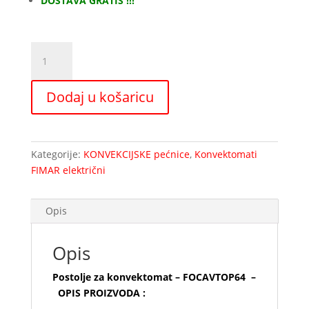
DOSTAVA GRATIS !!!
Postolje
za
konvektomat
Dodaj u košaricu
-
FOCAVTOP64
količina
Kategorije:
KONVEKCIJSKE pećnice
,
Konvektomati
FIMAR električni
Opis
Opis
Postolje za konvektomat – FOCAVTOP64 –
OPIS PROIZVODA :