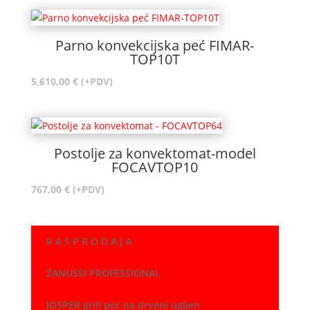
Parno konvekcijska peć FIMAR-
TOP10T
5.610,00
€
(+PDV)
Postolje za konvektomat-model
FOCAVTOP10
767,00
€
(+PDV)
R A S P R O D A J A
ZANUSSI PROFESSIONAL
JOSPER grill peć na drveni ugljen