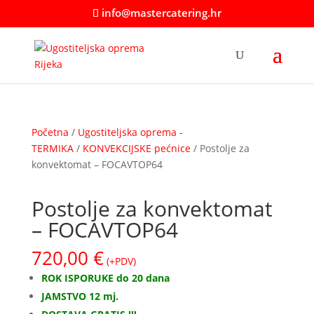
info@mastercatering.hr
Početna
/
Ugostiteljska oprema -
TERMIKA
/
KONVEKCIJSKE pećnice
/ Postolje za
konvektomat – FOCAVTOP64
Postolje za konvektomat
– FOCAVTOP64
720,00
€
(+PDV)
ROK ISPORUKE do 20 dana
JAMSTVO 12 mj.