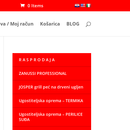
0 Items
ava / Moj račun
Košarica
BLOG
R A S P R O D A J A
ZANUSSI PROFESSIONAL
JOSPER grill peć na drveni ugljen
Ugostiteljska oprema – TERMIKA
Ugostiteljska oprema – PERILICE
SUĐA