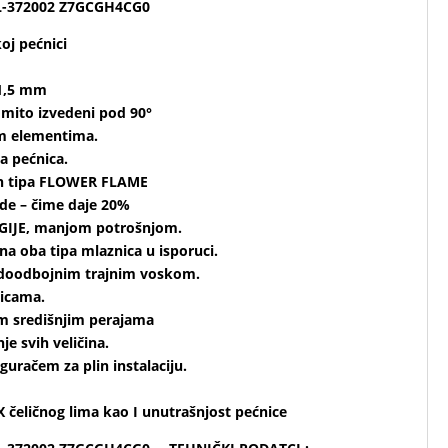
AL-372002 Z7GCGH4CG0
oj pećnici
 1,5 mm
omito izvedeni pod 90°
gim elementima.
a pećnica.
men tipa FLOWER FLAME
ude – čime daje 20%
RGIJE, manjom potrošnjom.
pna oba tipa mlaznica u isporuci.
odoodbojnim trajnim voskom.
licama.
im središnjim perajama
e svih veličina.
uračem za plin instalaciju.
 čeličnog lima kao I unutrašnjost pećnice