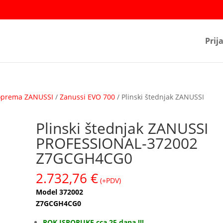
Prij
oprema ZANUSSI
/
Zanussi EVO 700
/ Plinski štednjak ZANUSSI
Plinski štednjak ZANUSSI
PROFESSIONAL-372002
Z7GCGH4CG0
2.732,76
€
(+PDV)
Model 372002
Z7GCGH4CG0
ROK ISPORUKE cca 25 dana !!!