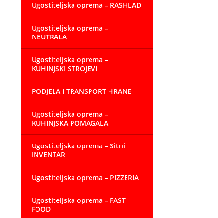
Ugostiteljska oprema – RASHLAD
Ugostiteljska oprema –
NEUTRALA
Ugostiteljska oprema –
KUHINJSKI STROJEVI
PODJELA I TRANSPORT HRANE
Ugostiteljska oprema –
KUHINJSKA POMAGALA
Ugostiteljska oprema – Sitni
INVENTAR
Ugostiteljska oprema – PIZZERIA
Ugostiteljska oprema – FAST
FOOD