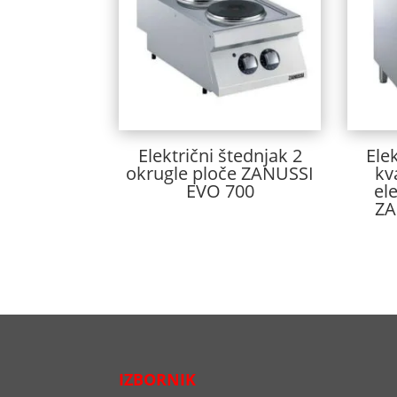
Električni štednjak 2
Ele
okrugle ploče ZANUSSI
kv
EVO 700
el
ZA
IZBORNIK