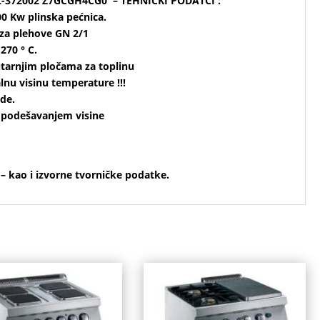
L-372002 Z7GCGH4CG0 – TEHNIČKI PODATCI :
0 Kw plinska pećnica.
 za plehove GN 2/1
270 ° C.
utarnjim pločama za toplinu
lnu visinu temperature !!!
de.
s podešavanjem visine
50 mm.
– kao i izvorne
tvorničke podatke
.