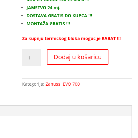
JAMSTVO 24 mj.
DOSTAVA GRATIS DO KUPCA !!!
MONTAŽA GRATIS !!!
Za kupnju termičkog bloka moguć je RABAT !!!
Plinski
Dodaj u košaricu
štednjak
ZANUSSI
PROFESSIONAL-
372002
Kategorija:
Zanussi EVO 700
Z7GCGH4CG0
količina