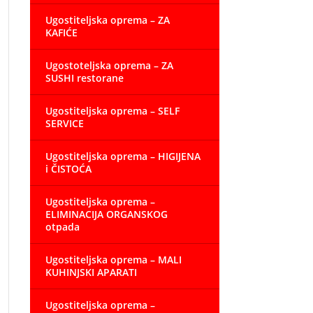
Ugostiteljska oprema – ZA
KAFIĆE
Ugostoteljska oprema – ZA
SUSHI restorane
Ugostiteljska oprema – SELF
SERVICE
Ugostiteljska oprema – HIGIJENA
i ČISTOĆA
Ugostiteljska oprema –
ELIMINACIJA ORGANSKOG
otpada
Ugostiteljska oprema – MALI
KUHINJSKI APARATI
Ugostiteljska oprema –