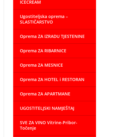
ICECREAM
Ugostiteljska oprema –
SLASTIČARSTVO
Oprema ZA IZRADU TJESTENINE
Oprema ZA RIBARNICE
Oprema ZA MESNICE
Oprema ZA HOTEL i RESTORAN
Oprema ZA APARTMANE
UGOSTITELJSKI NAMJEŠTAJ
SVE ZA VINO Vitrine-Pribor-
Točenje