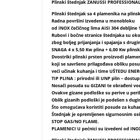
Plinski štednjak ZANUSSI PROFESSION
Plinski štednjak sa 4 plamenika na plinsk
Radna površini izvedena u monobloku
od INOX čečičnog lima AISI 304
debljine
Rubovi i bočne stranice štednjaka su ok
zbog boljeg prijanjanja i spajanja s dru
SNAGA 4 x 5,50 Kw plina + 6,00 Kw plinsk
Dvostriki plinski prsten proizvodi pla
koji se savršeno prilagođava obliku pos
veći učinak kuhanja i time UŠTEDU ENE
TIP PLINA : prirodni ili UNP plin – dostu
Nosači posuda su GIZANI te obrađeni v
Ovakve gizane podloške su perive u peri
Oblik gizanih podloški je podešen s dug
Što omogućava koristiti posude za kuhanj
Štednjak je opremljenen sigurnosnim osig
STOP GAS/NO FLAME.
PLAMENICI U pećnici su izvedeni od INOX