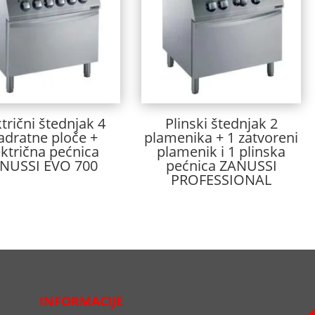
ktrični štednjak 4
Plinski štednjak 2
adratne ploče +
plamenika + 1 zatvoreni
ektrična pećnica
plamenik i 1 plinska
NUSSI EVO 700
pećnica ZANUSSI
PROFESSIONAL
INFORMACIJE